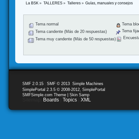
La BSK
»
TALLERES
»
Talleres
»
Guías, manuales y consejos 
Tema normal
Tema blo
Tema fija
Tema candente (Más de 20 respuestas)
Encuest
Tema muy candente (Más de 50 respuestas)
SMF 2.0.15
|
SMF © 2013
,
Simple Machines
SimplePortal 2.3.5 © 2008-2012, SimplePortal
SMFSimple.com Theme | Skin Samp
Sitemap:
Boards
|
Topics
|
XML