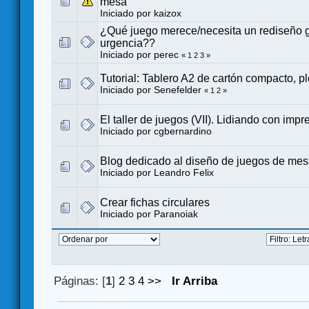
mesa
Iniciado por
kaizox
¿Qué juego merece/necesita un rediseño g
urgencia??
Iniciado por
perec
«
1
2
3
»
Tutorial: Tablero A2 de cartón compacto, p
Iniciado por
Senefelder
«
1
2
»
El taller de juegos (VII). Lidiando con impr
Iniciado por
cgbernardino
Blog dedicado al diseño de juegos de me
Iniciado por
Leandro Felix
Crear fichas circulares
Iniciado por
Paranoiak
Páginas: [
1
]
2
3
4
>>
Ir Arriba