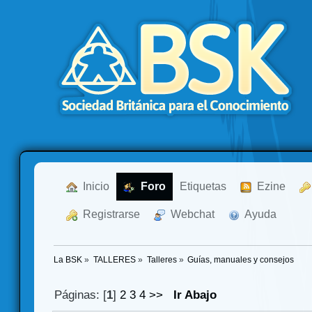
  Inicio
  Foro
Etiquetas
  Ezine
  Registrarse
  Webchat
  Ayuda
La BSK
»
TALLERES
»
Talleres
»
Guías, manuales y consejos 
Páginas: [
1
]
2
3
4
>>
Ir Abajo