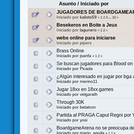
Asunto
/
Iniciado por
JUGADORES DE BOARDGAMEARE
Iniciado por
kalisto59
«
1
2
3
...
10
»
Besekeros en Boite a Jeux
Iniciado por
lagunero
«
1
2
»
webs online para iniciarse
Iniciado por pipers
Brass Online
Iniciado por
jsanfa
«
1
2
»
Se buscan jugadores para Blood on 
Iniciado por
Picada
¿Algún interesado en jugar por bga a
Iniciado por
merino11
Jugar 18xx en 18xx.games
Iniciado por
velgarath
Through 30K
Iniciado por
betatron
Partida al PRAGA Caput Regni por YU
Iniciado por
yosi
BoardgameArena no se preocupa de 
Iniciado por
mario_aguila
«
1
2
»