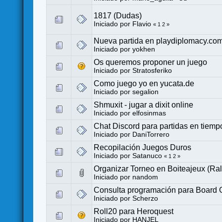
1817 (Dudas)
Iniciado por
Flavio
«
1
2
»
Nueva partida en playdiplomacy.co
Iniciado por
yokhen
Os queremos proponer un juego
Iniciado por
Stratosferiko
Como juego yo en yucata.de
Iniciado por
segalion
Shmuxit - jugar a dixit online
Iniciado por
elfosinmas
Chat Discord para partidas en tiem
Iniciado por
DaniTorrero
Recopilación Juegos Duros
Iniciado por
Satanuco
«
1
2
»
Organizar Torneo en Boiteajeux (Ra
Iniciado por
nandom
Consulta programación para Board
Iniciado por
Scherzo
Roll20 para Heroquest
Iniciado por
HANJEL