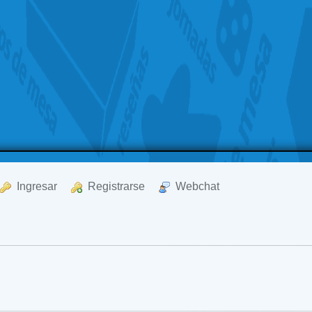
  Ingresar
  Registrarse
  Webchat