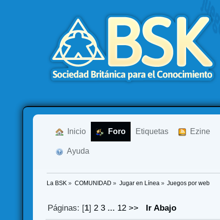
  Inicio
  Foro
Etiquetas
  Ezine
  Ayuda
La BSK
»
COMUNIDAD
»
Jugar en Línea
»
Juegos por web
Páginas: [
1
]
2
3
...
12
>>
Ir Abajo