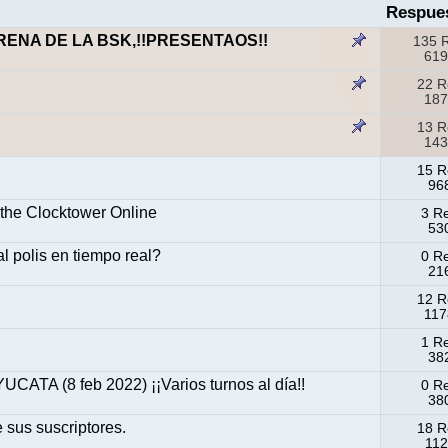
Respue
NA DE LA BSK,!!PRESENTAOS!!
135 
619
22 R
187
13 R
143
15 R
968
the Clocktower Online
3 R
530
l polis en tiempo real?
0 R
216
12 R
117
1 R
382
CATA (8 feb 2022) ¡¡Varios turnos al día!!
0 R
380
sus suscriptores.
18 R
112