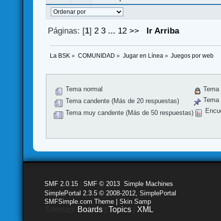
Páginas: [
1
]
2
3
...
12
>>
Ir Arriba
La BSK
»
COMUNIDAD
»
Jugar en Línea
»
Juegos por web
Tema normal
Tema 
Tema f
Tema candente (Más de 20 respuestas)
Encu
Tema muy candente (Más de 50 respuestas)
SMF 2.0.15
|
SMF © 2013
,
Simple Machines
SimplePortal 2.3.5 © 2008-2012, SimplePortal
SMFSimple.com Theme | Skin Samp
Sitemap:
Boards
|
Topics
|
XML