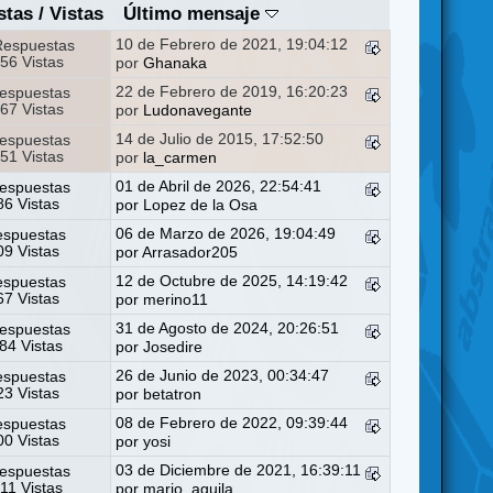
stas
/
Vistas
Último mensaje
10 de Febrero de 2021, 19:04:12
Respuestas
56 Vistas
por
Ghanaka
22 de Febrero de 2019, 16:20:23
espuestas
67 Vistas
por
Ludonavegante
14 de Julio de 2015, 17:52:50
espuestas
51 Vistas
por
la_carmen
01 de Abril de 2026, 22:54:41
espuestas
6 Vistas
por
Lopez de la Osa
06 de Marzo de 2026, 19:04:49
espuestas
9 Vistas
por
Arrasador205
12 de Octubre de 2025, 14:19:42
espuestas
7 Vistas
por
merino11
31 de Agosto de 2024, 20:26:51
espuestas
84 Vistas
por
Josedire
26 de Junio de 2023, 00:34:47
espuestas
3 Vistas
por
betatron
08 de Febrero de 2022, 09:39:44
espuestas
0 Vistas
por
yosi
03 de Diciembre de 2021, 16:39:11
espuestas
11 Vistas
por
mario_aguila