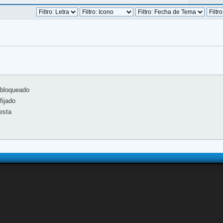
bloqueado
ijado
esta