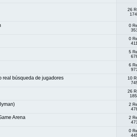
26 R
174
m
0 R
351
0 R
41
5 R
678
6 R
973
po real búsqueda de jugadores
10 R
745
26 R
185
llyman)
2 R
478
 Game Arena
2 R
473
0 R
445