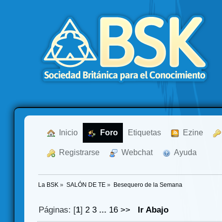
  Inicio
  Foro
Etiquetas
  Ezine
  Registrarse
  Webchat
  Ayuda
La BSK
»
SALÓN DE TE
»
Besequero de la Semana
Páginas: [
1
]
2
3
...
16
>>
Ir Abajo