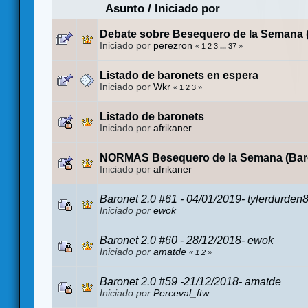
Asunto
/
Iniciado por
Debate sobre Besequero de la Semana 
Iniciado por
perezron
«
1
2
3
...
37
»
Listado de baronets en espera
Iniciado por
Wkr
«
1
2
3
»
Listado de baronets
Iniciado por
afrikaner
NORMAS Besequero de la Semana (Bar
Iniciado por
afrikaner
Baronet 2.0 #61 - 04/01/2019- tylerdurden
Iniciado por
ewok
Baronet 2.0 #60 - 28/12/2018- ewok
Iniciado por
amatde
«
1
2
»
Baronet 2.0 #59 -21/12/2018- amatde
Iniciado por
Perceval_ftw