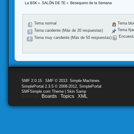
La BSK
»
SALÓN DE TE
»
Besequero de la Semana
Tema normal
Tema blo
Tema fija
Tema candente (Más de 20 respuestas)
Encuest
Tema muy candente (Más de 50 respuestas)
SMF 2.0.15
|
SMF © 2013
,
Simple Machines
SimplePortal 2.3.5 © 2008-2012, SimplePortal
SMFSimple.com Theme | Skin Samp
Sitemap:
Boards
|
Topics
|
XML