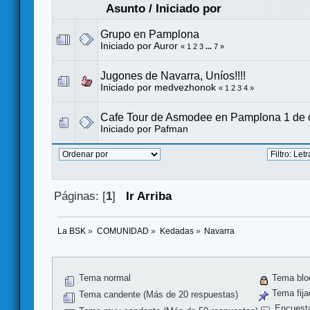
Asunto
/
Iniciado por
Grupo en Pamplona
Iniciado por
Auror
«
1
2
3
...
7
»
Jugones de Navarra, Uníos!!!!
Iniciado por
medvezhonok
«
1
2
3
4
»
Cafe Tour de Asmodee en Pamplona 1 de 
Iniciado por Pafman
Páginas: [
1
]
Ir Arriba
La BSK
»
COMUNIDAD
»
Kedadas
»
Navarra
Tema normal
Tema blo
Tema fija
Tema candente (Más de 20 respuestas)
Encuest