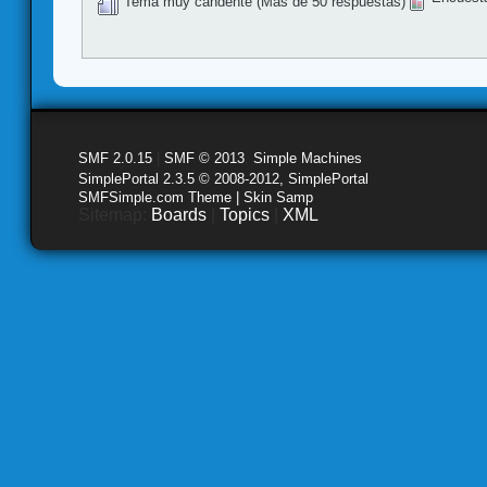
Tema muy candente (Más de 50 respuestas)
SMF 2.0.15
|
SMF © 2013
,
Simple Machines
SimplePortal 2.3.5 © 2008-2012, SimplePortal
SMFSimple.com Theme | Skin Samp
Sitemap:
Boards
|
Topics
|
XML