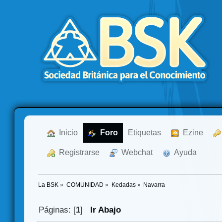
  Inicio
  Foro
Etiquetas
  Ezine
  Registrarse
  Webchat
  Ayuda
La BSK
»
COMUNIDAD
»
Kedadas
»
Navarra
Páginas: [
1
]
Ir Abajo