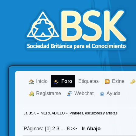
  Inicio
  Foro
Etiquetas
  Ezine
  Registrarse
  Webchat
  Ayuda
La BSK
»
MERCADILLO
»
Pintores, escultores y artistas
Páginas: [
1
]
2
3
...
8
>>
Ir Abajo