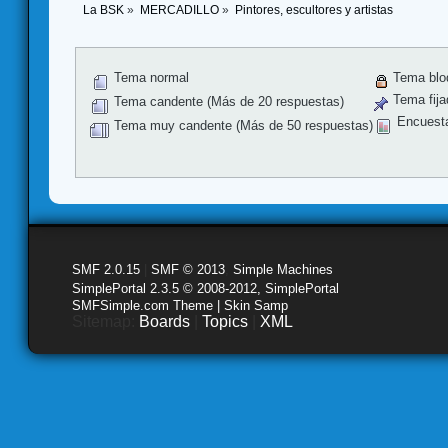
La BSK
»
MERCADILLO
»
Pintores, escultores y artistas
Tema normal
Tema blo
Tema fija
Tema candente (Más de 20 respuestas)
Encuest
Tema muy candente (Más de 50 respuestas)
SMF 2.0.15
|
SMF © 2013
,
Simple Machines
SimplePortal 2.3.5 © 2008-2012, SimplePortal
SMFSimple.com Theme | Skin Samp
Sitemap:
Boards
|
Topics
|
XML