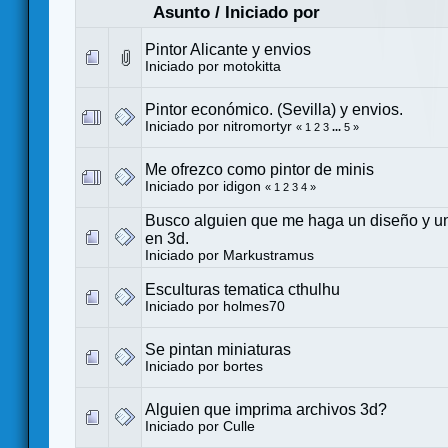
Asunto
/
Iniciado por
Pintor Alicante y envios
Iniciado por
motokitta
Pintor económico. (Sevilla) y envios.
Iniciado por
nitromortyr
«
1
2
3
...
5
»
Me ofrezco como pintor de minis
Iniciado por
idigon
«
1
2
3
4
»
Busco alguien que me haga un diseño y u
en 3d.
Iniciado por
Markustramus
Esculturas tematica cthulhu
Iniciado por
holmes70
Se pintan miniaturas
Iniciado por
bortes
Alguien que imprima archivos 3d?
Iniciado por
Culle