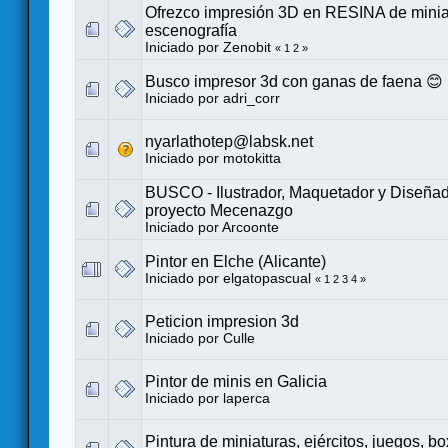
Ofrezco impresión 3D en RESINA de minia
escenografía
Iniciado por
Zenobit
«
1
2
»
Busco impresor 3d con ganas de faena 😊
Iniciado por
adri_corr
nyarlathotep@labsk.net
Iniciado por
motokitta
BUSCO - Ilustrador, Maquetador y Diseñad
proyecto Mecenazgo
Iniciado por
Arcoonte
Pintor en Elche (Alicante)
Iniciado por
elgatopascual
«
1
2
3
4
»
Peticion impresion 3d
Iniciado por
Culle
Pintor de minis en Galicia
Iniciado por
laperca
Pintura de miniaturas, ejércitos, juegos, box