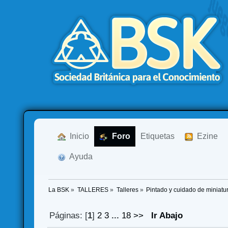
  Inicio
  Foro
Etiquetas
  Ezine
  Ayuda
La BSK
»
TALLERES
»
Talleres
»
Pintado y cuidado de miniat
Páginas: [
1
]
2
3
...
18
>>
Ir Abajo