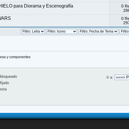
HIELO para Diorama y Escenografía
0 R
288
 WARS
0 R
297
turas y componentes
bloqueado
Ir a:
ijado
esta