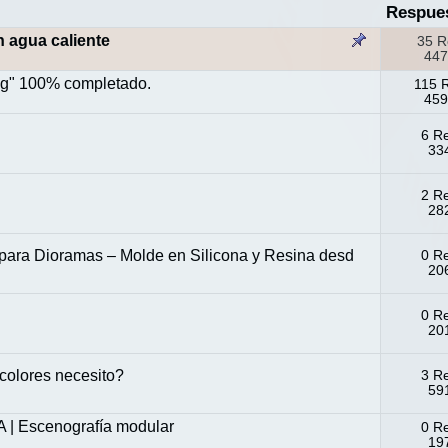
Respue
n agua caliente
35 R
447
ng" 100% completado.
115 
459
6 R
334
2 R
282
para Dioramas – Molde en Silicona y Resina desd
0 R
206
0 R
20
colores necesito?
3 R
591
| Escenografía modular
0 R
197