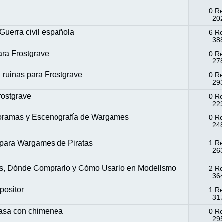
O
0 R
202
Guerra civil española
6 R
388
ara Frostgrave
0 R
278
ruinas para Frostgrave
0 R
293
rostgrave
0 R
223
ioramas y Escenografía de Wargames
0 R
248
a para Wargames de Piratas
1 R
263
 Dónde Comprarlo y Cómo Usarlo en Modelismo
2 R
364
positor
1 R
317
asa con chimenea
0 R
295