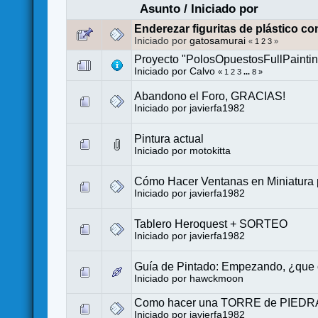
Asunto
/
Iniciado por
Enderezar figuritas de plástico co
Iniciado por
gatosamurai
«
1
2
3
»
Proyecto "PolosOpuestosFullPainti
Iniciado por
Calvo
«
1
2
3
...
8
»
Abandono el Foro, GRACIAS!
Iniciado por
javierfa1982
Pintura actual
Iniciado por
motokitta
Cómo Hacer Ventanas en Miniatura 
Iniciado por
javierfa1982
Tablero Heroquest + SORTEO
Iniciado por
javierfa1982
Guía de Pintado: Empezando, ¿que 
Iniciado por
hawckmoon
Como hacer una TORRE de PIEDRA 
Iniciado por
javierfa1982