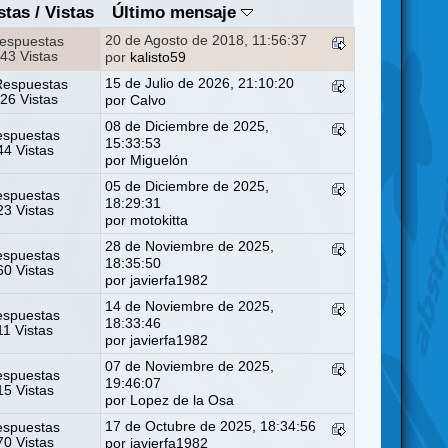
stas
/
Vistas
Último mensaje
20 de Agosto de 2018, 11:56:37
espuestas
43 Vistas
por
kalisto59
15 de Julio de 2026, 21:10:20
Respuestas
26 Vistas
por
Calvo
08 de Diciembre de 2025,
espuestas
15:33:53
4 Vistas
por
Miguelón
05 de Diciembre de 2025,
espuestas
18:29:31
3 Vistas
por
motokitta
28 de Noviembre de 2025,
espuestas
18:35:50
0 Vistas
por
javierfa1982
14 de Noviembre de 2025,
espuestas
18:33:46
11 Vistas
por
javierfa1982
07 de Noviembre de 2025,
espuestas
19:46:07
5 Vistas
por
Lopez de la Osa
17 de Octubre de 2025, 18:34:56
espuestas
0 Vistas
por
javierfa1982