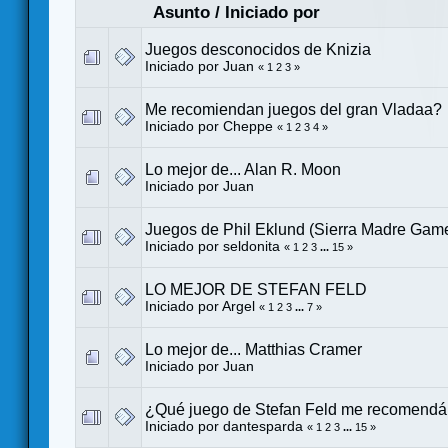
Asunto
/
Iniciado por
Juegos desconocidos de Knizia
Iniciado por
Juan
«
1
2
3
»
Me recomiendan juegos del gran Vladaa?
Iniciado por
Cheppe
«
1
2
3
4
»
Lo mejor de... Alan R. Moon
Iniciado por
Juan
Juegos de Phil Eklund (Sierra Madre Gam
Iniciado por
seldonita
«
1
2
3
...
15
»
LO MEJOR DE STEFAN FELD
Iniciado por
Argel
«
1
2
3
...
7
»
Lo mejor de... Matthias Cramer
Iniciado por
Juan
¿Qué juego de Stefan Feld me recomendá
Iniciado por
dantesparda
«
1
2
3
...
15
»