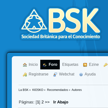
  Inicio
  Foro
Etiquetas
  Ezine
  Registrarse
  Webchat
  Ayuda
La BSK
»
KIOSKO
»
Recomendados
»
Autores
Páginas: [
1
]
2
>>
Ir Abajo