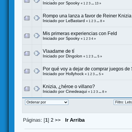
Iniciado por
Spooky
«
1
2
3
...
13
»
Rompo una lanza a favor de Reiner Knizia
Iniciado por
LeBastard
«
1
2
3
...
8
»
Mis primeras experiencias con Feld
Iniciado por
Spooky
«
1
2
3
4
»
Vlaadame de tí
Iniciado por
Dingolon
«
1
2
3
...
5
»
Por qué voy a dejar de comprar juegos de
Iniciado por
Hollyhock
«
1
2
3
...
5
»
Knizia, ¿héroe o villano?
Iniciado por
Cinedeaqui
«
1
2
3
...
8
»
Páginas: [
1
]
2
>>
Ir Arriba