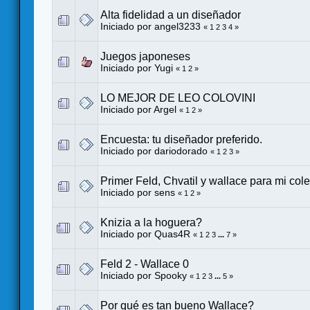
Alta fidelidad a un diseñador
Iniciado por
angel3233
«
1
2
3
4
»
Juegos japoneses
Iniciado por
Yugi
«
1
2
»
LO MEJOR DE LEO COLOVINI
Iniciado por
Argel
«
1
2
»
Encuesta: tu diseñador preferido.
Iniciado por
dariodorado
«
1
2
3
»
Primer Feld, Chvatil y wallace para mi col
Iniciado por
sens
«
1
2
»
Knizia a la hoguera?
Iniciado por
Quas4R
«
1
2
3
...
7
»
Feld 2 - Wallace 0
Iniciado por
Spooky
«
1
2
3
...
5
»
Por qué es tan bueno Wallace?