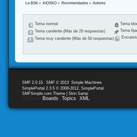
La BSK
»
KIOSKO
»
Recomendados
»
Autores
Tema normal
Tema blo
Tema fija
Tema candente (Más de 20 respuestas)
Encuest
Tema muy candente (Más de 50 respuestas)
SMF 2.0.15
|
SMF © 2013
,
Simple Machines
SimplePortal 2.3.5 © 2008-2012, SimplePortal
SMFSimple.com Theme | Skin Samp
Sitemap:
Boards
|
Topics
|
XML