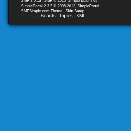
SMF 2.0.15
|
SMF © 2013
,
Simple Machines
SimplePortal 2.3.5 © 2008-2012, SimplePortal
SMFSimple.com Theme | Skin Samp
Sitemap:
Boards
|
Topics
|
XML