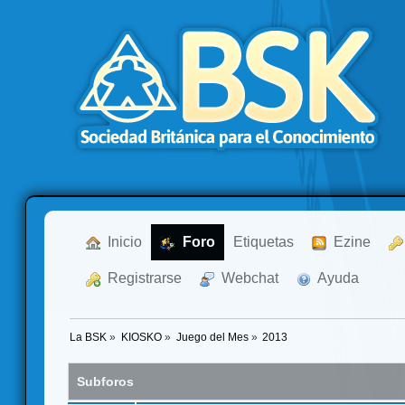
  Inicio
  Foro
Etiquetas
  Ezine
  Registrarse
  Webchat
  Ayuda
La BSK
»
KIOSKO
»
Juego del Mes
»
2013
Subforos