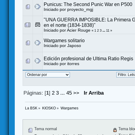
Punicus: The Second Punic War en P500
Iniciado por
proyecto_mgj
"UNA GUERRA IMPOSIBLE: La Primera Gue
en el norte (1834-1838)"
Iniciado por
Acier Rouge
«
1
2
3
...
11
»
Wargames solitario
Iniciado por
Japoso
Edición profesional de Ultima Ratio Regis
Iniciado por
itorres
Páginas: [
1
]
2
3
...
45
>>
Ir Arriba
La BSK
»
KIOSKO
»
Wargames
Tema normal
Tema blo