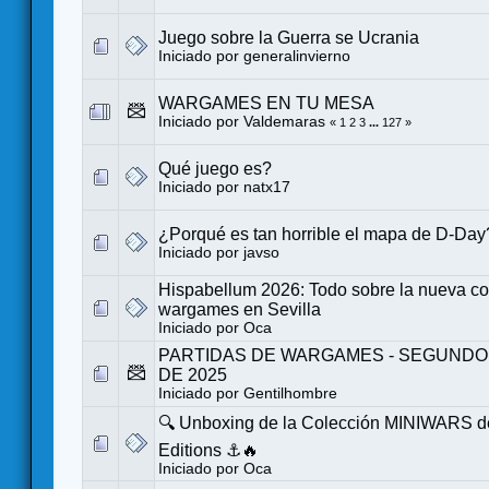
Juego sobre la Guerra se Ucrania
Iniciado por
generalinvierno
WARGAMES EN TU MESA
Iniciado por
Valdemaras
«
1
2
3
...
127
»
Qué juego es?
Iniciado por
natx17
¿Porqué es tan horrible el mapa de D-Day
Iniciado por
javso
Hispabellum 2026: Todo sobre la nueva c
wargames en Sevilla
Iniciado por
Oca
PARTIDAS DE WARGAMES - SEGUND
DE 2025
Iniciado por
Gentilhombre
🔍 Unboxing de la Colección MINIWARS de
Editions ⚓️🔥
Iniciado por
Oca