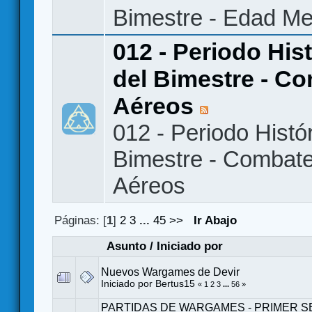
Bimestre - Edad Me
012 - Periodo His
del Bimestre - C
Aéreos
012 - Periodo Histór
Bimestre - Combat
Aéreos
Páginas: [
1
]
2
3
...
45
>>
Ir Abajo
Asunto
/
Iniciado por
Nuevos Wargames de Devir
Iniciado por
Bertus15
«
1
2
3
...
56
»
PARTIDAS DE WARGAMES - PRIMER 