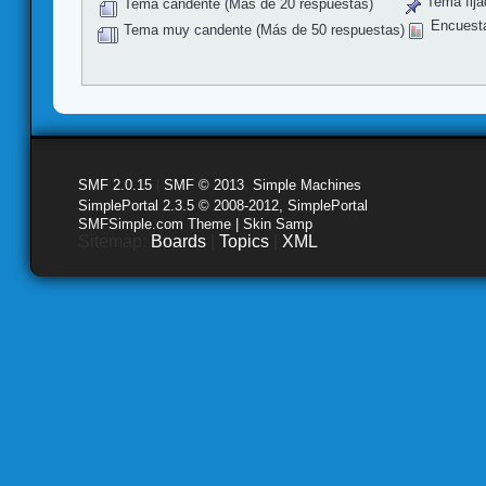
Tema fija
Tema candente (Más de 20 respuestas)
Encuest
Tema muy candente (Más de 50 respuestas)
SMF 2.0.15
|
SMF © 2013
,
Simple Machines
SimplePortal 2.3.5 © 2008-2012, SimplePortal
SMFSimple.com Theme | Skin Samp
Sitemap:
Boards
|
Topics
|
XML