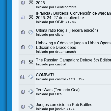
2026
Iniciado por
Gentilhombre
[Francia / Burdeos] Convención de warg
2026: 24–27 de septiembre
Iniciado por
OFJH
«
1
2
3
»
Ultima ratio Regis (Tercera edición)
Iniciado por
elister
Unboxing y Cómo se juega a Urban Operat
Edición de DracoIdeas
Iniciado por
dreamsmash
The Russian Campaign: Deluxe 5th Editio
Iniciado por
castrol
COMBAT!
Iniciado por
castrol
«
1
2
3
...
23
»
TerriWars (Territorio Oca)
Iniciado por
Oca
Juegos con sistema Pub Battles
Iniciado por
josrive
«
1
2
»