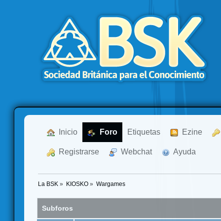
  Inicio
  Foro
Etiquetas
  Ezine
  Registrarse
  Webchat
  Ayuda
La BSK
»
KIOSKO
»
Wargames
Subforos