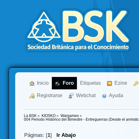
  Inicio
  Foro
Etiquetas
  Ezine
  Registrarse
  Webchat
  Ayuda
La BSK
»
KIOSKO
»
Wargames
»
004 Periodo Histórico del Bimestre - Entreguerras (Desde el armisti
Páginas: [
1
]
Ir Abajo