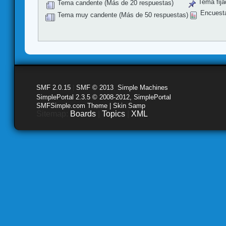
Tema fija
Tema candente (Más de 20 respuestas)
Encuest
Tema muy candente (Más de 50 respuestas)
SMF 2.0.15
|
SMF © 2013
,
Simple Machines
SimplePortal 2.3.5 © 2008-2012, SimplePortal
SMFSimple.com Theme | Skin Samp
Sitemap:
Boards
|
Topics
|
XML