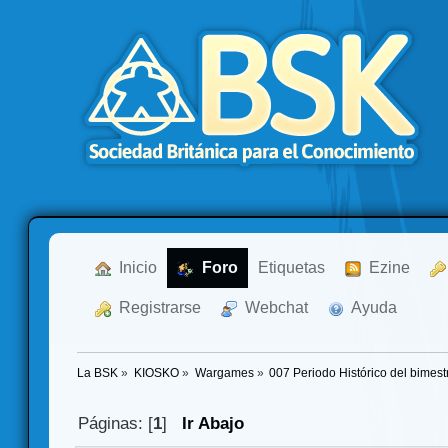
  Inicio
  Foro
Etiquetas
  Ezine
  Registrarse
  Webchat
  Ayuda
La BSK
»
KIOSKO
»
Wargames
»
007 Periodo Histórico del bimest
Páginas: [
1
]
Ir Abajo