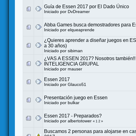
Guía de Essen 2017 por El Dado Único
Iniciado por
DvDreamer
Abba Games busca demostradores para E
Iniciado por
elqueaprende
¿Quieres aprender a diseñar juegos en E
a 30 años)
Iniciado por
sibiman
¿VAS A ESSEN 2017? Nosotros también!!
INTELIGENCIA GRUPAL
Iniciado por
mauser
Essen 2017
Iniciado por
Glauco51
Presentación juego en Essen
Iniciado por
bulkar
Essen 2017 - Preparados?
Iniciado por
albertotower
«
1
2
»
Buscamos 2 personas para alojarse en ca