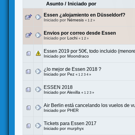
Asunto
/
Iniciado por
Essen ¿alojamiento en Düsseldorf?
Iniciado por
Némesis
«
1
2
»
Envios por correo desde Essen
Iniciado por
Lochi
«
1
2
»
Essen 2019 por 50€, todo incluido (menore
Iniciado por
Moondraco
¿lo mejor de Essen 2018 ?
Iniciado por
Pez
«
1
2
3
4
»
ESSEN 2018
Iniciado por
Alexilla
«
1
2
3
»
Air Berlin está cancelando los vuelos de vu
Iniciado por
PHER
Tickets para Essen 2017
Iniciado por
murphyx