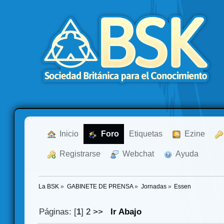
  Inicio
  Foro
Etiquetas
  Ezine
  Registrarse
  Webchat
  Ayuda
La BSK
»
GABINETE DE PRENSA
»
Jornadas
»
Essen
Páginas: [
1
]
2
>>
Ir Abajo