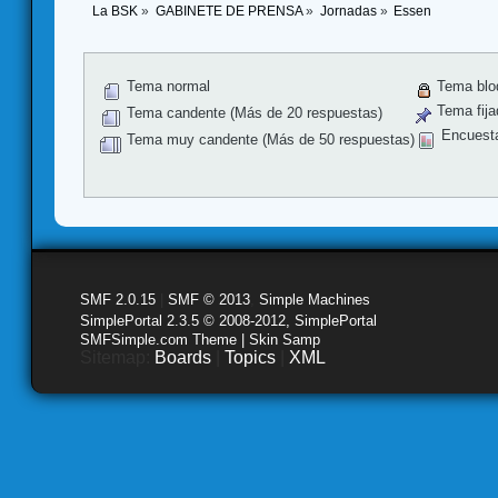
La BSK
»
GABINETE DE PRENSA
»
Jornadas
»
Essen
Tema normal
Tema blo
Tema fija
Tema candente (Más de 20 respuestas)
Encuest
Tema muy candente (Más de 50 respuestas)
SMF 2.0.15
|
SMF © 2013
,
Simple Machines
SimplePortal 2.3.5 © 2008-2012, SimplePortal
SMFSimple.com Theme | Skin Samp
Sitemap:
Boards
|
Topics
|
XML