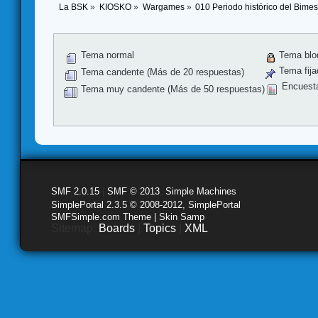
La BSK
»
KIOSKO
»
Wargames
»
010 Periodo histórico del Bimes
Tema normal
Tema blo
Tema fija
Tema candente (Más de 20 respuestas)
Encuest
Tema muy candente (Más de 50 respuestas)
SMF 2.0.15
|
SMF © 2013
,
Simple Machines
SimplePortal 2.3.5 © 2008-2012, SimplePortal
SMFSimple.com Theme | Skin Samp
Sitemap:
Boards
|
Topics
|
XML