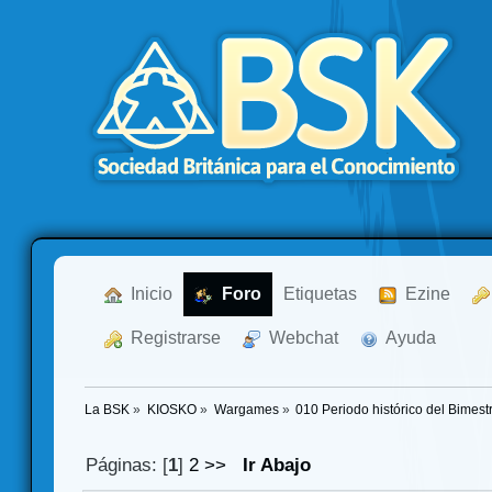
  Inicio
  Foro
Etiquetas
  Ezine
  Registrarse
  Webchat
  Ayuda
La BSK
»
KIOSKO
»
Wargames
»
010 Periodo histórico del Bimest
Páginas: [
1
]
2
>>
Ir Abajo