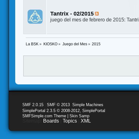
Tantrix - 02/2015
juego del mes de febrero de 2015: Tantr
La BSK
»
KIOSKO
»
Juego del Mes
»
2015
SMF 2.0.15
|
SMF © 2013
,
Simple Machines
SimplePortal 2.3.5 © 2008-2012, SimplePortal
SMFSimple.com Theme | Skin Samp
Sitemap:
Boards
|
Topics
|
XML