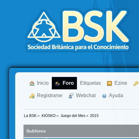
  Inicio
  Foro
Etiquetas
  Ezine
  Registrarse
  Webchat
  Ayuda
La BSK
»
KIOSKO
»
Juego del Mes
»
2015
Subforos