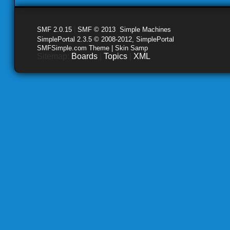
SMF 2.0.15
|
SMF © 2013
,
Simple Machines
SimplePortal 2.3.5 © 2008-2012, SimplePortal
SMFSimple.com Theme | Skin Samp
Sitemap:
Boards
|
Topics
|
XML