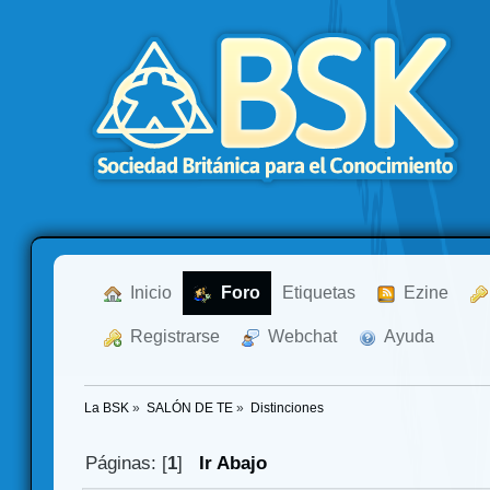
  Inicio
  Foro
Etiquetas
  Ezine
  Registrarse
  Webchat
  Ayuda
La BSK
»
SALÓN DE TE
»
Distinciones
Páginas: [
1
]
Ir Abajo