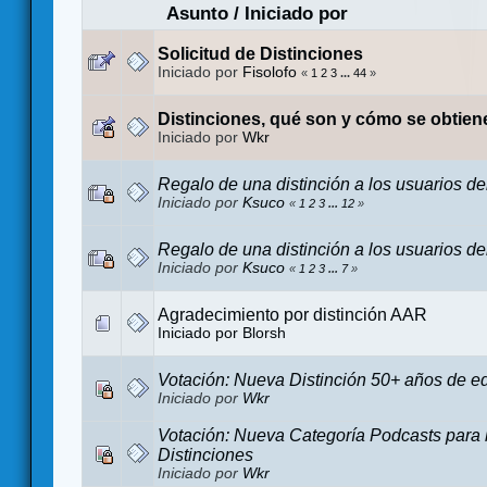
Asunto
/
Iniciado por
Solicitud de Distinciones
Iniciado por
Fisolofo
«
1
2
3
...
44
»
Distinciones, qué son y cómo se obtien
Iniciado por
Wkr
Regalo de una distinción a los usuarios de
Iniciado por
Ksuco
«
1
2
3
...
12
»
Regalo de una distinción a los usuarios de
Iniciado por
Ksuco
«
1
2
3
...
7
»
Agradecimiento por distinción AAR
Iniciado por
Blorsh
Votación: Nueva Distinción 50+ años de e
Iniciado por
Wkr
Votación: Nueva Categoría Podcasts para 
Distinciones
Iniciado por
Wkr