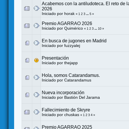
Acabemos con la antiludoteca. El reto de 
2026
Iniciado por
horak
«
1
2
3
...
5
»
Premio AGARRAO 2026
Iniciado por
Quimérico
«
1
2
3
...
10
»
En busca de jugones en Madrid
Iniciado por
fuzzyalej
Presentación
Iniciado por
thejapp
Hola, somos Catarandamus.
Iniciado por
Catarandamus
Nueva incorporación
Iniciado por
Bastión Del Jarama
Fallecimiento de Skryre
Iniciado por
chuskas
«
1
2
3
4
»
Premio AGARRAO 2025