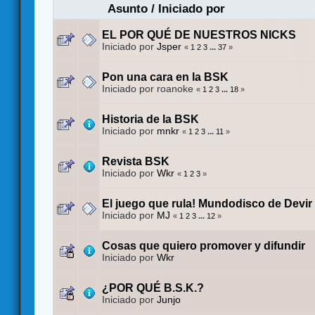
Asunto
/
Iniciado por
EL POR QUÉ DE NUESTROS NICKS
Iniciado por
Jsper
«
1
2
3
...
37
»
Pon una cara en la BSK
Iniciado por roanoke
«
1
2
3
...
18
»
Historia de la BSK
Iniciado por
mnkr
«
1
2
3
...
11
»
Revista BSK
Iniciado por
Wkr
«
1
2
3
»
El juego que rula! Mundodisco de Devir
Iniciado por
MJ
«
1
2
3
...
12
»
Cosas que quiero promover y difundir
Iniciado por
Wkr
¿POR QUÉ B.S.K.?
Iniciado por
Junjo