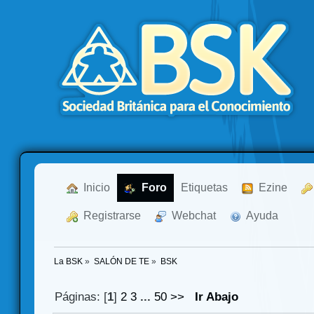
  Inicio
  Foro
Etiquetas
  Ezine
  Registrarse
  Webchat
  Ayuda
La BSK
»
SALÓN DE TE
»
BSK
Páginas: [
1
]
2
3
...
50
>>
Ir Abajo