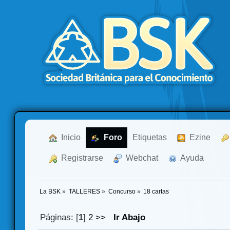
  Inicio
  Foro
Etiquetas
  Ezine
  Registrarse
  Webchat
  Ayuda
La BSK
»
TALLERES
»
Concurso
»
18 cartas
Páginas: [
1
]
2
>>
Ir Abajo