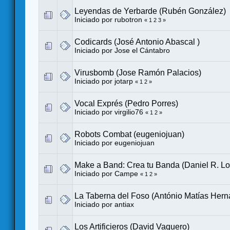
Leyendas de Yerbarde (Rubén González)
Iniciado por
rubotron
«
1
2
3
»
Codicards (José Antonio Abascal )
Iniciado por
Jose el Cántabro
Virusbomb (Jose Ramón Palacios)
Iniciado por
jotarp
«
1
2
»
Vocal Exprés (Pedro Porres)
Iniciado por
virgilio76
«
1
2
»
Robots Combat (eugeniojuan)
Iniciado por
eugeniojuan
Make a Band: Crea tu Banda (Daniel R. L
Iniciado por
Campe
«
1
2
»
La Taberna del Foso (António Matías Hern
Iniciado por
antiax
Los Artificieros (David Vaquero)