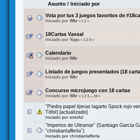
Asunto
/
Iniciado por
Vota por tus 3 juegos favoritos de #18ca
Iniciado por
Wkr
«
1
2
»
18Cartas Vassal
Iniciado por
Yuyu
«
1
2
3
»
Calendario
Iniciado por
Wkr
Listado de juegos presentados (18 cart
Iniciado por
Wkr
Concurso microjuego con 18 cartas
Iniciado por
Wkr
«
1
2
3
...
19
»
"Piedra papel tijeras lagarto Spock rojo ve
Tòfol) [actualizado]
Iniciado por
entofol
"Imperios de Ultramar" (Santiago García G
"christianlafferla")
Iniciado por
christianlafferla