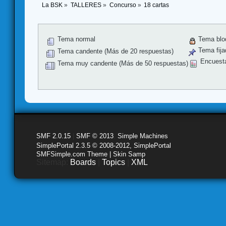
La BSK
»
TALLERES
»
Concurso
»
18 cartas
Tema normal
Tema blo
Tema fija
Tema candente (Más de 20 respuestas)
Encuest
Tema muy candente (Más de 50 respuestas)
SMF 2.0.15
|
SMF © 2013
,
Simple Machines
SimplePortal 2.3.5 © 2008-2012, SimplePortal
SMFSimple.com Theme | Skin Samp
Sitemap:
Boards
|
Topics
|
XML