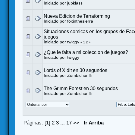
Iniciado por
jupklass
Nueva Edicion de Terraforming
Iniciado por
foxinthesierra
Situaciones comicas en los grupos de Fa
juegos
Iniciado por
twiggy
«
1
2
»
¿Que le falta a mi coleccion de juegos?
Iniciado por
twiggy
Lords of Xidit en 30 segundos
Iniciado por
Zombichunfli
The Grimm Forest en 30 segundos
Iniciado por
Zombichunfli
Páginas: [
1
]
2
3
...
17
>>
Ir Arriba