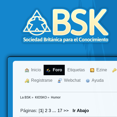
  Inicio
  Foro
Etiquetas
  Ezine
  Registrarse
  Webchat
  Ayuda
La BSK
»
KIOSKO
»
Humor 
Páginas: [
1
]
2
3
...
17
>>
Ir Abajo