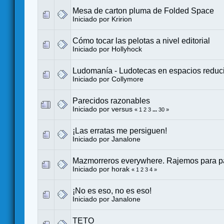
Mesa de carton pluma de Folded Space
Iniciado por
Kririon
Cómo tocar las pelotas a nivel editorial
Iniciado por
Hollyhock
Ludomanía - Ludotecas en espacios reduc
Iniciado por
Collymore
Parecidos razonables
Iniciado por
versus
«
1
2
3
...
30
»
¡Las erratas me persiguen!
Iniciado por
Janalone
Mazmorreros everywhere. Rajemos para pa
Iniciado por
horak
«
1
2
3
4
»
¡No es eso, no es eso!
Iniciado por
Janalone
TETO