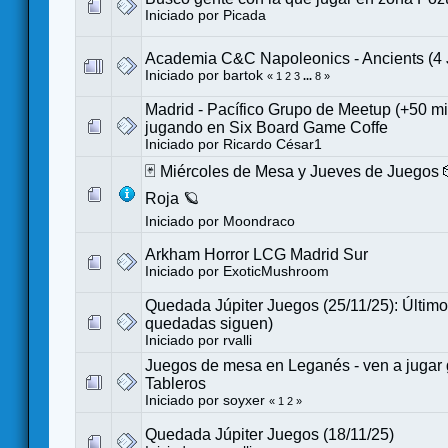
Iniciado por
Picada
Academia C&C Napoleonics - Ancients (4
Iniciado por
bartok
«
1
2
3
...
8
»
Madrid - Pacífico Grupo de Meetup (+50 m
jugando en Six Board Game Coffe
Iniciado por
Ricardo César1
🃏 Miércoles de Mesa y Jueves de Juegos 
Roja 🪐
Iniciado por
Moondraco
Arkham Horror LCG Madrid Sur
Iniciado por
ExoticMushroom
Quedada Júpiter Juegos (25/11/25): Último 
quedadas siguen)
Iniciado por
rvalli
Juegos de mesa en Leganés - ven a jugar g
Tableros
Iniciado por
soyxer
«
1
2
»
Quedada Júpiter Juegos (18/11/25)