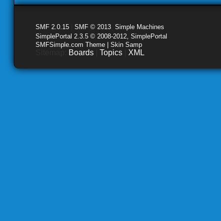
SMF 2.0.15
|
SMF © 2013
,
Simple Machines
SimplePortal 2.3.5 © 2008-2012, SimplePortal
SMFSimple.com Theme | Skin Samp
Sitemap:
Boards
|
Topics
|
XML