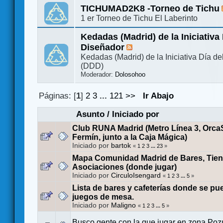
TICHUMAD2K8 -Torneo de Tichu
1 er Torneo de Tichu El Laberinto
Kedadas (Madrid) de la Iniciativa 
Diseñador
Kedadas (Madrid) de la Iniciativa Día d
(DDD)
Moderador:
Dolosohoo
Páginas: [
1
]
2
3
...
121
>>
Ir Abajo
Asunto
/
Iniciado por
Club RUNA Madrid (Metro Línea 3, Orca
Fermín, junto a la Caja Mágica)
Iniciado por
bartok
«
1
2
3
...
23
»
Mapa Comunidad Madrid de Bares, Tien
Asociaciones (donde jugar)
Iniciado por
CirculoIsengard
«
1
2
3
...
5
»
Lista de bares y cafeterías donde se p
juegos de mesa.
Iniciado por
Maligno
«
1
2
3
...
5
»
Busco gente con la que jugar en zona Poz