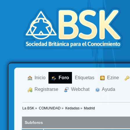
  Inicio
  Foro
Etiquetas
  Ezine
  Registrarse
  Webchat
  Ayuda
La BSK
»
COMUNIDAD
»
Kedadas
»
Madrid
Subforos