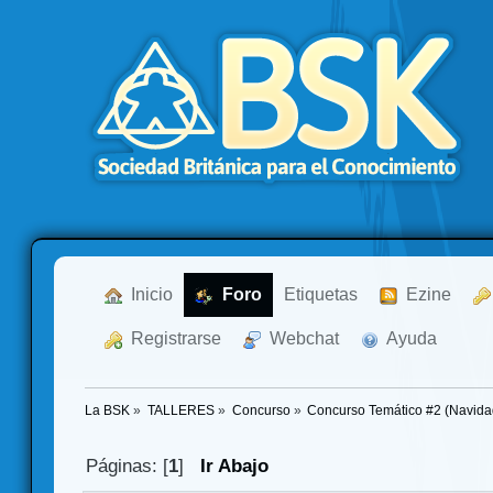
  Inicio
  Foro
Etiquetas
  Ezine
  Registrarse
  Webchat
  Ayuda
La BSK
»
TALLERES
»
Concurso
»
Concurso Temático #2 (Navida
Páginas: [
1
]
Ir Abajo