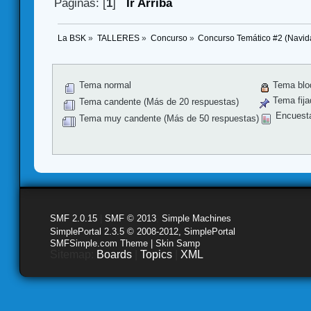
Páginas: [
1
]
Ir Arriba
La BSK
»
TALLERES
»
Concurso
»
Concurso Temático #2 (Navid
Tema normal
Tema blo
Tema fija
Tema candente (Más de 20 respuestas)
Encuest
Tema muy candente (Más de 50 respuestas)
SMF 2.0.15
|
SMF © 2013
,
Simple Machines
SimplePortal 2.3.5 © 2008-2012, SimplePortal
SMFSimple.com Theme | Skin Samp
Sitemap:
Boards
|
Topics
|
XML