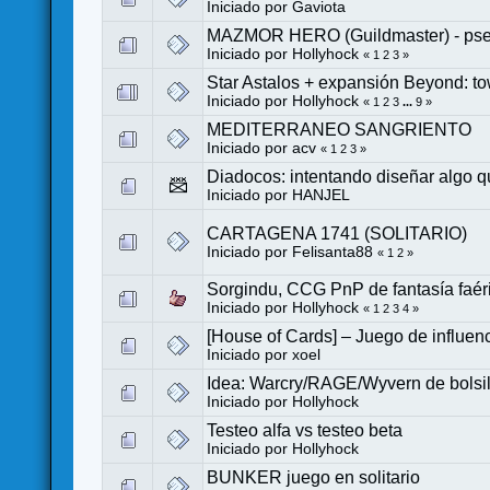
Iniciado por
Gaviota
MAZMOR HERO (Guildmaster) - pseud
Iniciado por
Hollyhock
«
1
2
3
»
Star Astalos + expansión Beyond: to
Iniciado por
Hollyhock
«
1
2
3
...
9
»
MEDITERRANEO SANGRIENTO
Iniciado por
acv
«
1
2
3
»
Diadocos: intentando diseñar algo qu
Iniciado por
HANJEL
CARTAGENA 1741 (SOLITARIO)
Iniciado por
Felisanta88
«
1
2
»
Sorgindu, CCG PnP de fantasía faéri
Iniciado por
Hollyhock
«
1
2
3
4
»
[House of Cards] – Juego de influenci
Iniciado por
xoel
Idea: Warcry/RAGE/Wyvern de bolsill
Iniciado por
Hollyhock
Testeo alfa vs testeo beta
Iniciado por
Hollyhock
BUNKER juego en solitario