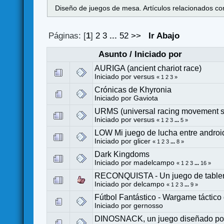
Diseño de juegos de mesa. Artículos relacionados con
Páginas: [
1
]
2
3
...
52
>>
Ir Abajo
Asunto
/
Iniciado por
AURIGA (ancient chariot race)
Iniciado por
versus
«
1
2
3
»
Crónicas de Khyronia
Iniciado por
Gaviota
URMS (universal racing movement 
Iniciado por
versus
«
1
2
3
...
5
»
LOW Mi juego de lucha entre andro
Iniciado por
glicer
«
1
2
3
...
8
»
Dark Kingdoms
Iniciado por
madelcampo
«
1
2
3
...
16
»
RECONQUISTA - Un juego de tabler
Iniciado por
delcampo
«
1
2
3
...
9
»
Fútbol Fantástico - Wargame táctico
Iniciado por
gernosso
DINOSNACK, un juego diseñado por 