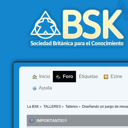
  Inicio
  Foro
Etiquetas
  Ezine
  Ayuda
La BSK
»
TALLERES
»
Talleres
»
Diseñando un juego de mes
IMPORTANTE!!!