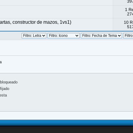
397
1 R
274
tas, constructor de mazos, 1vs1)
10 R
517
sa
bloqueado
ijado
esta