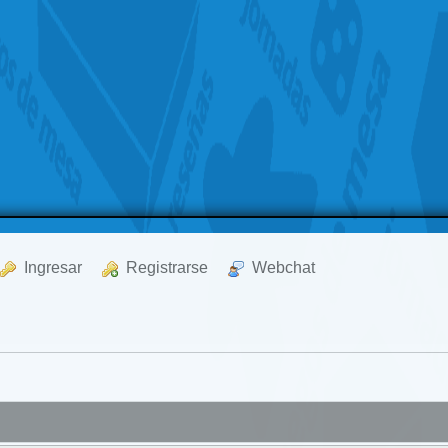
  Ingresar
  Registrarse
  Webchat
a