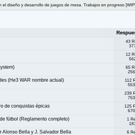
 el diseño y desarrollo de juegos de mesa. Trabajos en progreso [WIP
Respue
43 R
377
12 R
562
system)
65 R
256
ides (He3 WAR nombre actual)
112 
553
239 
753
o de conquistas épicas
125 
670
 de fútbol (Reglamento completo)
1 R
187
Alonso Bella y J. Salvador Bella
6 R