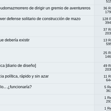
515
omazmorrero de dirigir un gremio de aventureros
36 R
179
wer defense solitario de construcción de mazo
128 
394
37 R
203
e debería existir
13 R
595
25 R
146
ca [diario de diseño]
49 R
203
a política, rápido y sin azar
11 R
644
o... ¿funcionaría?
5 R
36
1 R
293
1 R