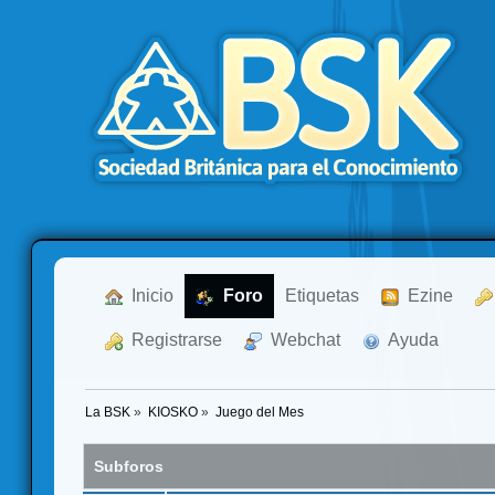
  Inicio
  Foro
Etiquetas
  Ezine
  Registrarse
  Webchat
  Ayuda
La BSK
»
KIOSKO
»
Juego del Mes
Subforos