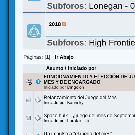
Subforos
:
Lonegan - 
2018
Subforos
:
High Frontie
Páginas: [
1
]
Ir Abajo
Asunto
/
Iniciado por
FUNCIONAMIENTO Y ELECCIÓN DE J
MES Y DE ENCARGADO
Iniciado por
Dingolon
Relanzamiento del Juego del Mes
Iniciado por
Karinsky
Space hulk .. ¿juego del mes de Septiemb
Iniciado por
horak
«
1
2
»
Un impulso a "el juego del mes"