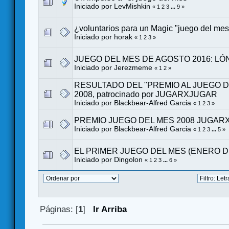
Iniciado por LevMishkin
«
1
2
3
...
9
»
¿voluntarios para un Magic "juego del me
Iniciado por
horak
«
1
2
3
»
JUEGO DEL MES DE AGOSTO 2016: L
Iniciado por
Jerezmeme
«
1
2
»
RESULTADO DEL "PREMIO AL JUEGO DE
2008, patrocinado por JUGARXJUGAR
Iniciado por
Blackbear-Alfred Garcia
«
1
2
3
»
PREMIO JUEGO DEL MES 2008 JUGAR
Iniciado por
Blackbear-Alfred Garcia
«
1
2
3
...
5
»
EL PRIMER JUEGO DEL MES (ENERO DE
Iniciado por
Dingolon
«
1
2
3
...
6
»
Páginas: [
1
]
Ir Arriba