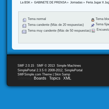
La BSK
»
GABINETE DE PRENSA
»
Jornadas
»
Feria Jugar X Ju
Tema normal
Tema blo
Tema fija
Tema candente (Más de 20 respuestas)
Encuest
Tema muy candente (Más de 50 respuestas)
SMF 2.0.15
|
SMF © 2013
,
Simple Machines
SimplePortal 2.3.5 © 2008-2012, SimplePortal
SMFSimple.com Theme | Skin Samp
Sitemap:
Boards
|
Topics
|
XML