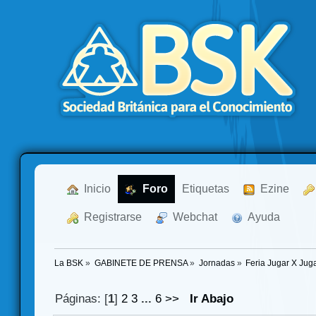
  Inicio
  Foro
Etiquetas
  Ezine
  Registrarse
  Webchat
  Ayuda
La BSK
»
GABINETE DE PRENSA
»
Jornadas
»
Feria Jugar X Jug
Páginas: [
1
]
2
3
...
6
>>
Ir Abajo