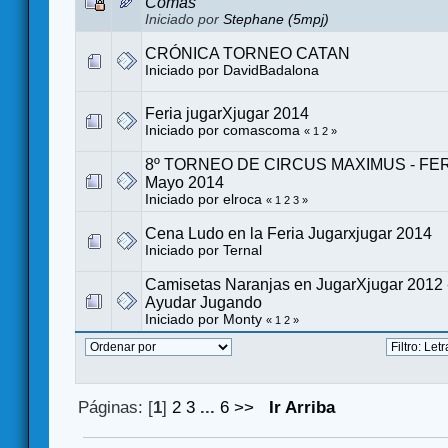
Comas
Iniciado por
Stephane (5mpj)
CRÓNICA TORNEO CATAN
Iniciado por
DavidBadalona
Feria jugarXjugar 2014
Iniciado por
comascoma
«
1
2
»
8º TORNEO DE CIRCUS MAXIMUS - FERIA
Mayo 2014
Iniciado por
elroca
«
1
2
3
»
Cena Ludo en la Feria Jugarxjugar 2014
Iniciado por
Ternal
Camisetas Naranjas en JugarXjugar 2012 -
Ayudar Jugando
Iniciado por
Monty
«
1
2
»
Páginas: [
1
]
2
3
...
6
>>
Ir Arriba