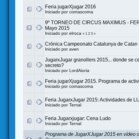
Feria jugarXjugar 2016
Iniciado por
comascoma
9º TORNEO DE CIRCUS MAXIMUS - FERIA
Mayo 2015
Iniciado por
elroca
«
1
2
3
»
Crónica Campeonato Catalunya de Catan
Iniciado por
aven
JugarxJugar granollers 2015... donde se c
secreto?
Iniciado por
LordAioria
Feria jugarXjugar 2015. Programa de acti
Iniciado por
comascoma
Feria JugarxJugar 2015: Actividades de 
Iniciado por
Ternal
Feria Jugarxjugar: Cena Ludo
Iniciado por
Ternal
Programa de JugarXJugar 2015 en vídeo c