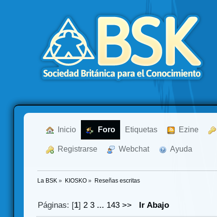
  Inicio
  Foro
Etiquetas
  Ezine
  Registrarse
  Webchat
  Ayuda
La BSK
»
KIOSKO
»
Reseñas escritas
Páginas: [
1
]
2
3
...
143
>>
Ir Abajo