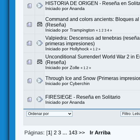
HISTORIA DE ORIGEN - Reseña en Solita
Iniciado por
Ananda
Command and colors ancients: Bloques al
(Reseña)
Iniciado por Trampington
«
1
2
3
4
»
Valpiedra: Descensus ad tenebras (reseña e
primeras impresiones)
Iniciado por
Hollyhock
«
1
2
»
Unconditional Surrender! World War 2 in 
(Reseña)
Iniciado por
Zolle
«
1
2
»
Through Ice and Snow (Primeras impresio
Iniciado por
Cyberchin
FIRESIEGE - Reseña en Solitario
Iniciado por
Ananda
Páginas: [
1
]
2
3
...
143
>>
Ir Arriba