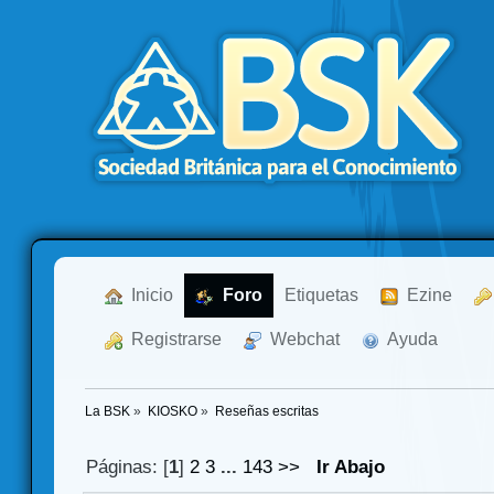
  Inicio
  Foro
Etiquetas
  Ezine
  Registrarse
  Webchat
  Ayuda
La BSK
»
KIOSKO
»
Reseñas escritas
Páginas: [
1
]
2
3
...
143
>>
Ir Abajo