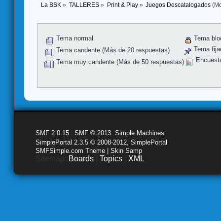
La BSK
»
TALLERES
»
Print & Play
»
Juegos Descatalogados
(Mo
Tema normal
Tema blo
Tema fija
Tema candente (Más de 20 respuestas)
Encuest
Tema muy candente (Más de 50 respuestas)
SMF 2.0.15
|
SMF © 2013
,
Simple Machines
SimplePortal 2.3.5 © 2008-2012, SimplePortal
SMFSimple.com Theme | Skin Samp
Sitemap:
Boards
|
Topics
|
XML