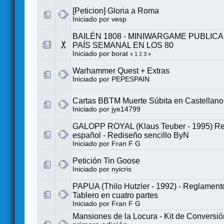
[Peticion] Gloria a Roma
Iniciado por
vesp
BAILÉN 1808 - MINIWARGAME PUBLIC
PAÍS SEMANAL EN LOS 80
Iniciado por
borat
«
1
2
3
»
Warhammer Quest + Extras
Iniciado por
PEPESPAIN
Cartas BBTM Muerte Súbita en Castellano
Iniciado por
jye14799
GALOPP ROYAL (Klaus Teuber - 1995) Re
español - Rediseño sencillo ByN
Iniciado por
Fran F G
Petición Tin Goose
Iniciado por
nyicris
PAPUA (Thilo Hutzler - 1992) - Reglament
Tablero en cuatro partes
Iniciado por
Fran F G
Mansiones de la Locura - Kit de Conversió