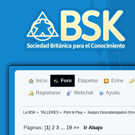
  Inicio
  Foro
Etiquetas
  Ezine
  Registrarse
  Webchat
  Ayuda
La BSK
»
TALLERES
»
Print & Play
»
Juegos Descatalogados
(Mod
Páginas: [
1
]
2
3
...
19
>>
Ir Abajo