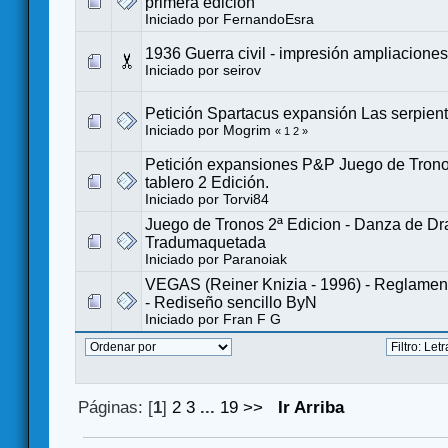
primera edición
Iniciado por
FernandoEsra
1936 Guerra civil - impresión ampliaciones
Iniciado por
seirov
Petición Spartacus expansión Las serpient
Iniciado por
Mogrim
«
1
2
»
Petición expansiones P&P Juego de Trono
tablero 2 Edición.
Iniciado por
Torvi84
Juego de Tronos 2ª Edicion - Danza de Dr
Tradumaquetada
Iniciado por
Paranoiak
VEGAS (Reiner Knizia - 1996) - Reglamen
- Rediseño sencillo ByN
Iniciado por
Fran F G
Páginas: [
1
]
2
3
...
19
>>
Ir Arriba