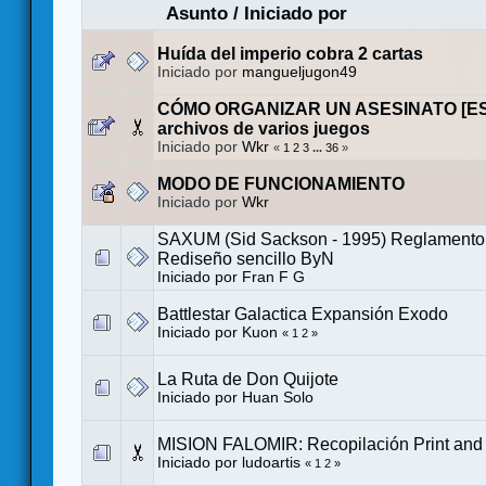
Asunto
/
Iniciado por
Huída del imperio cobra 2 cartas
Iniciado por
mangueljugon49
CÓMO ORGANIZAR UN ASESINATO [ES].
archivos de varios juegos
Iniciado por
Wkr
«
1
2
3
...
36
»
MODO DE FUNCIONAMIENTO
Iniciado por
Wkr
SAXUM (Sid Sackson - 1995) Reglamento 
Rediseño sencillo ByN
Iniciado por
Fran F G
Battlestar Galactica Expansión Exodo
Iniciado por
Kuon
«
1
2
»
La Ruta de Don Quijote
Iniciado por
Huan Solo
MISION FALOMIR: Recopilación Print and 
Iniciado por
ludoartis
«
1
2
»