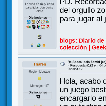
PD. Recordad 
La vida es muy corta
del orgullo 
para lidiar con gente
idiota
para jugar al 
Distinciones
blogs:
Diario d
colección
|
Geek
Re:Apocalipsis Zombi [es
Tharen
«
Respuesta #122 en:
04 d
20:01:39 »
Recien Llegado
Hola, acabo 
Mensajes: 17
un juego best
Distinciones
encargarlo e