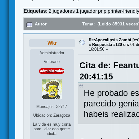
Etiquetas:
2 jugadores
1 jugador
pnp
printer-friendl
Autor
Tema: (Leído 85931 veces
Re:Apocalipsis Zombi [es
Wkr
«
Respuesta #120 en:
01 de
16:01:56 »
Administrador
Veterano
Cita de: Feant
20:41:15
He probado es
parecido genial
Mensajes: 32717
habeis realiza
Ubicación: Zaragoza
La vida es muy corta
para lidiar con gente
idiota