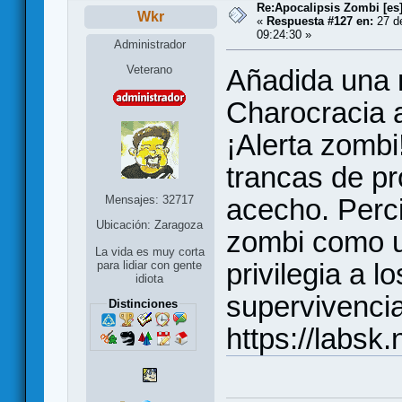
Re:Apocalipsis Zombi [es
Wkr
«
Respuesta #127 en:
27 de
09:24:30 »
Administrador
Veterano
Añadida una 
Charocracia a
¡Alerta zombi
trancas de pr
Mensajes: 32717
acecho. Perci
Ubicación: Zaragoza
zombi como u
La vida es muy corta
privilegia a 
para lidiar con gente
idiota
supervivencia
Distinciones
https://labsk