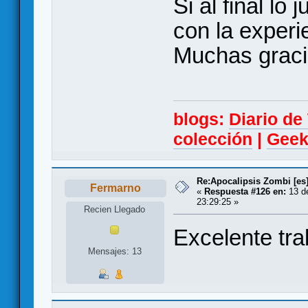
Si al final lo
con la experi
Muchas graci
blogs:
Diario d
colección
|
Geek
Re:Apocalipsis Zombi [es
Fermarno
«
Respuesta #126 en:
13 de
23:29:25 »
Recien Llegado
Excelente tra
Mensajes: 13