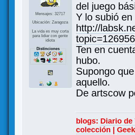
del juego bás
Mensajes: 32717
Y lo subió en 
Ubicación: Zaragoza
http://labsk.
La vida es muy corta
topic=12695
para lidiar con gente
idiota
Ten en cuent
Distinciones
hubo.
Supongo que 
aquello.
De artscow p
blogs:
Diario d
colección
|
Geek