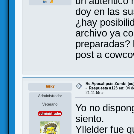
un autentico
doy en las s
¿hay posibili
archivo ya co
preparadas? 
post a cowco
Re:Apocalipsis Zombi [es
Wkr
«
Respuesta #123 en:
04 d
21:11:55 »
Administrador
Veterano
Yo no dispon
siento.
Yllelder fue q