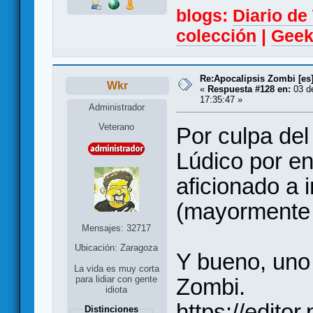
blogs:
Diario d
colección
|
Geek
Re:Apocalipsis Zombi [es
Wkr
«
Respuesta #128 en:
03 de
17:35:47 »
Administrador
Veterano
Por culpa del
Lúdico por e
aficionado a 
(mayormente 
Mensajes: 32717
Ubicación: Zaragoza
Y bueno, uno 
La vida es muy corta
Zombi.
para lidiar con gente
idiota
https://editor
Distinciones