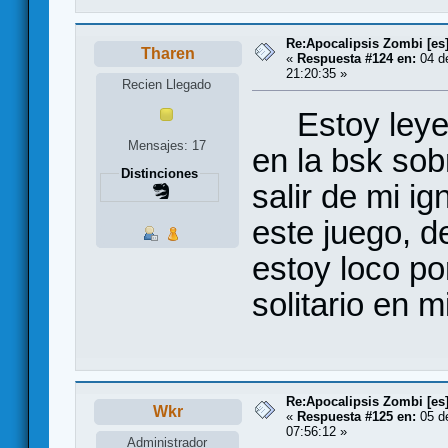
Re:Apocalipsis Zombi [es
Tharen
«
Respuesta #124 en:
04 d
21:20:35 »
Recien Llegado
Estoy leyend
Mensajes: 17
en la bsk sob
Distinciones
salir de mi i
este juego, d
estoy loco po
solitario en m
Re:Apocalipsis Zombi [es
Wkr
«
Respuesta #125 en:
05 d
07:56:12 »
Administrador