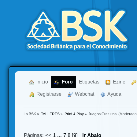
  Inicio
  Foro
Etiquetas
  Ezine
  Registrarse
  Webchat
  Ayuda
La BSK
»
TALLERES
»
Print & Play
»
Juegos Gratuitos 
(Moderado
Páginas:
<<
1
...
7
8
[
9
]
Ir Abajo