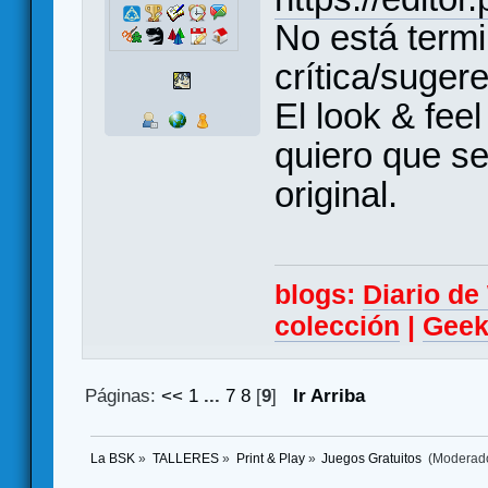
No está termi
crítica/suger
El look & feel
quiero que se
original.
blogs:
Diario d
colección
|
Geek
Páginas:
<<
1
...
7
8
[
9
]
Ir Arriba
La BSK
»
TALLERES
»
Print & Play
»
Juegos Gratuitos 
(Moderad