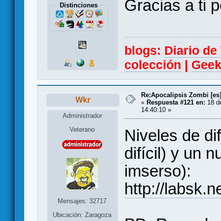
Gracias a ti 
Distinciones
blogs:
Diario d
colección
|
Geek
Re:Apocalipsis Zombi [es
Wkr
«
Respuesta #121 en:
18 de
14:40:10 »
Administrador
Veterano
Niveles de dif
difícil) y un 
imserso):
http://labsk.
Mensajes: 32717
Ubicación: Zaragoza