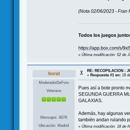
(Nota 02/06/2023 - Fran 
Todos los juegos junto
https://app.box.com/s/9x
«
Última modificación: 02 de J
RE: RECOPILACION : 
borat
«
Respuesta #1 en:
18 de
ModeradorDeForo
Pues así a bote pronto m
Veterano
SEGUNDA GUERRA MUNDI
GALAXIAS.
Además, hay algunas vers
Mensajes: 6078
también andan rulando po
Ubicación: Madrid
«
Última modificación: 18 de 