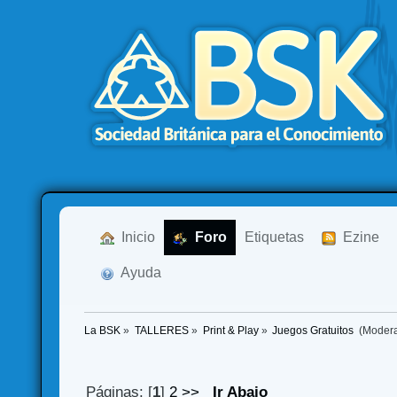
  Inicio
  Foro
Etiquetas
  Ezine
  Ayuda
La BSK
»
TALLERES
»
Print & Play
»
Juegos Gratuitos 
(Moder
Páginas: [
1
]
2
>>
Ir Abajo