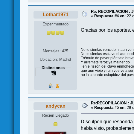
Re: RECOPILACION :
Lothar1971
«
Respuesta #4 en:
22 d
Experimentado
Gracias por los aportes, 
No te sientas vencido ni aun ven
Mensajes: 425
No te sientas esclavo ni aun esc
Trémulo de pavor piénsate brav
Ubicación: Madrid
Y arremete feroz ya malherido
Ten el tesón del clavo enmoheci
Distinciones
que aún viejo y ruin vuelve a ser
no la cobarde estupidez del pavo
Re:RECOPILACION : 
andycan
«
Respuesta #5 en:
29 d
Recien Llegado
Disculpen que responda u
había visto, probablemen