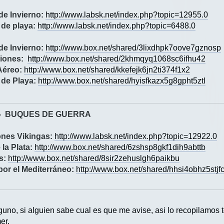
de Invierno:
http://www.labsk.net/index.php?topic=12955.0
de playa:
http://www.labsk.net/index.php?topic=6488.0
de Invierno:
http://www.box.net/shared/3lixdhpk7oove7gznosp
iones:
http://www.box.net/shared/2khmqyq1068sc6ifhu42
Aéreo:
http://www.box.net/shared/kkefejk6jn2ti374f1x2
de Playa:
http://www.box.net/shared/hyisfkazx5g8gpht5ztl
5 - BUQUES DE GUERRA
ones Vikingas:
http://www.labsk.net/index.php?topic=12922.0
 la Plata:
http://www.box.net/shared/6zshsp8gkf1dih9abttb
s:
http://www.box.net/shared/8sir2zehuslgh6paikbu
por el Mediterráneo:
http://www.box.net/shared/hhsi4obhz5stj
no, si alguien sabe cual es que me avise, asi lo recopilamos 
er.