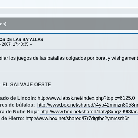
es)
GOS DE LAS BATALLAS
 2007, 17:40:35 »
pilar los juegos de las batallas colgados por borat y wishgamer
1 - EL SALVAJE OESTE
ado de Lincoln:
http://www.labsk.net/index.php?topic=6125.0
es de búfalos:
http://www.box.net/shared/r4yp42mmzn8058
ra de Nube Roja:
http://www.box.net/shared/datvj8xhqz99l3tac
 de Hierro:
http://www.box.net/shared/i7r7dtgfbc2ymrcsrh6r