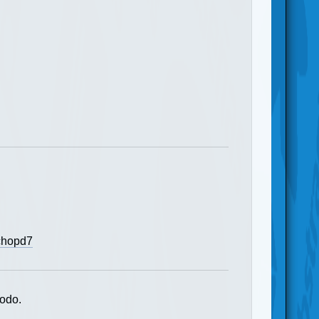
fchopd7
todo.