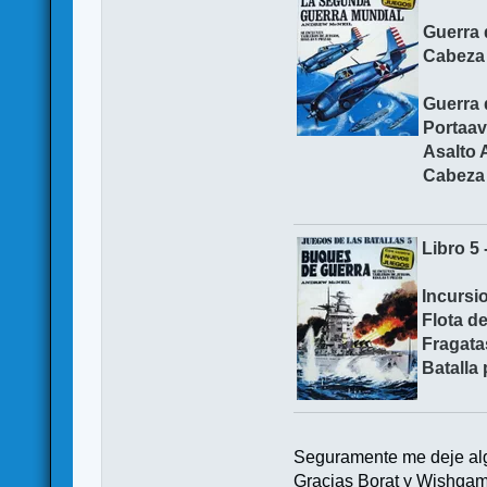
Guerra 
Cabeza 
Guerra 
Portaav
Asalto 
Cabeza 
Libro 
Incursi
Flota de
Fragata
Batalla 
Seguramente me deje algu
Gracias Borat y Wishgam