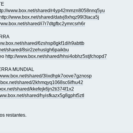
TE
ttp://www.box.net/shared/r4yp42mmzn8058nnq5yu
http://www.box.net/shared/datvj8xhqz99l3taca5j
/www.box.net/shared/i7r7dtgfbc2ymrcsrh6r
ERRA
www.box.net/shared/6zshsp8gkf1dih9abttb
.net/shared/8sir2zehuslgh6paikbu
neo
http://www.box.net/shared/hhsi4obhz5stjfchopd7
UERRA MUNDIAL
//www.box.net/shared/3lixdhpk7oove7gznosp
w.box.net/shared/2khmqyq1068sc6ifhu42
box.net/shared/kkefejk6jn2ti374f1x2
/www.box.net/shared/hyisfkazx5g8gpht5ztl
os restantes.