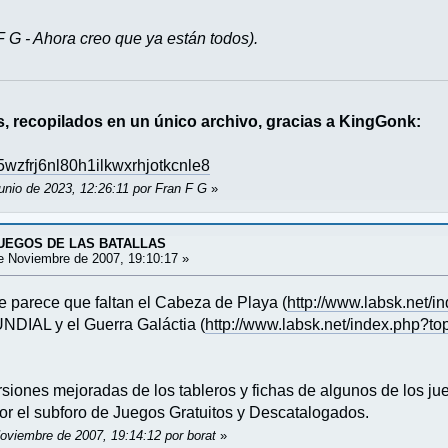
F G - Ahora creo que ya están todos).
s, recopilados en un único archivo, gracias a KingGonk:
l5wzfrj6nl80h1ilkwxrhjotkcnle8
unio de 2023, 12:26:11 por Fran F G
»
JUEGOS DE LAS BATALLAS
 Noviembre de 2007, 19:10:17 »
e parece que faltan el Cabeza de Playa (
http://www.labsk.net/
AL y el Guerra Galáctia (
http://www.labsk.net/index.php?to
iones mejoradas de los tableros y fichas de algunos de los jue
r el subforo de Juegos Gratuitos y Descatalogados.
Noviembre de 2007, 19:14:12 por borat
»