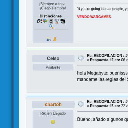
¡Siempre a tope!
¡Ciego siempre!
"If you're going to lead people,
Distinciones
VENDO WARGAMES
Re: RECOPILACION :
Celso
«
Respuesta #2 en:
06 d
Visitante
hola Megabyte: buenisssi
mandame las reglas del S
Re: RECOPILACION :
chartoh
«
Respuesta #3 en:
22 d
Recien Llegado
Bueno, añado algunos qu