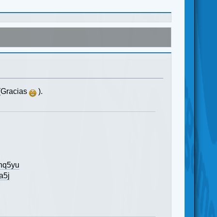
 (Gracias
).
nnq5yu
a5j