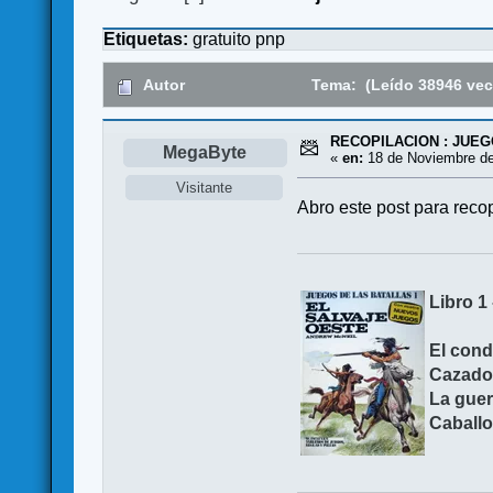
Etiquetas:
gratuito
pnp
Autor
Tema: (Leído 38946 vec
RECOPILACION : JUE
MegaByte
«
en:
18 de Noviembre de
Visitante
Abro este post para reco
Libro 
El cond
Cazador
La guer
Caballo