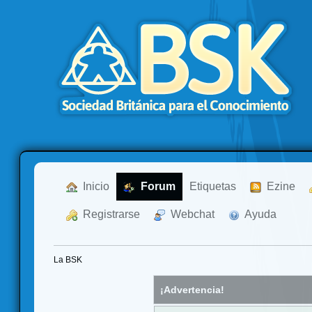
  Inicio
  Forum
Etiquetas
  Ezine
  Registrarse
  Webchat
  Ayuda
La BSK
¡Advertencia!