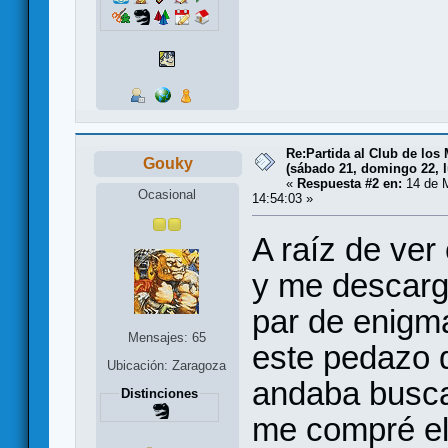
Re:Partida al Club de los 
Gouky
(sábado 21, domingo 22, l
«
Respuesta #2 en:
14 de M
Ocasional
14:54:03 »
A raíz de ver
y me descargu
par de enigm
Mensajes: 65
este pedazo 
Ubicación: Zaragoza
andaba busca
Distinciones
me compré el 