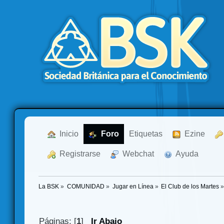
  Inicio
  Foro
Etiquetas
  Ezine
  Registrarse
  Webchat
  Ayuda
La BSK
»
COMUNIDAD
»
Jugar en Línea
»
El Club de los Martes
Páginas: [
1
]
Ir Abajo