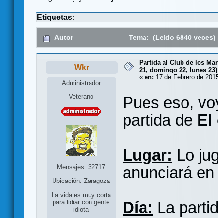
Etiquetas:
Autor
Tema: (Leído 6840 veces)
Partida al Club de los Mar
Wkr
21, domingo 22, lunes 23)
«
en:
17 de Febrero de 2015
Administrador
Veterano
Pues eso, voy
partida de
El
Lugar:
Lo jug
Mensajes: 32717
anunciará en
Ubicación: Zaragoza
La vida es muy corta
Día:
La partid
para lidiar con gente
idiota