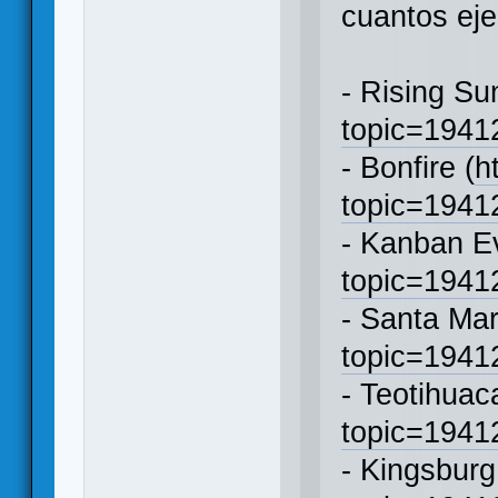
cuantos ej
- Rising Su
topic=194
- Bonfire (
h
topic=194
- Kanban Ev
topic=194
- Santa Mar
topic=194
- Teotihuac
topic=194
- Kingsburg