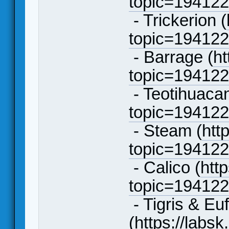
topic=19412
- Trickerion (
topic=19412
- Barrage (
ht
topic=19412
- Teotihuacan
topic=19412
- Steam (
htt
topic=19412
- Calico (
htt
topic=19412
- Tigris & Eu
(
https://labsk