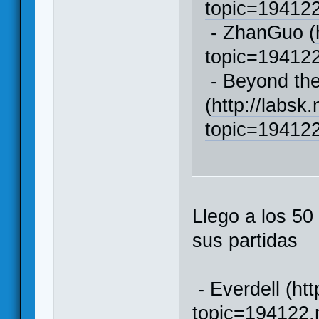
topic=1941
- ZhanGuo (
topic=1941
- Beyond th
(
http://labsk
topic=1941
Llego a los 5
sus partidas
- Everdell (
htt
topic=194122