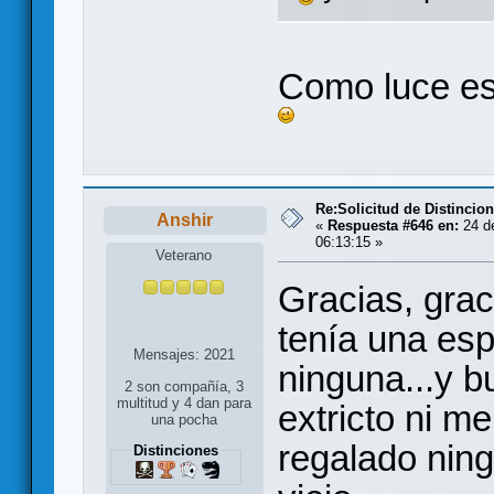
Como luce es
Re:Solicitud de Distincio
Anshir
«
Respuesta #646 en:
24 de
06:13:15 »
Veterano
Gracias, grac
tenía una esp
Mensajes: 2021
ninguna...y b
2 son compañía, 3
multitud y 4 dan para
extricto ni m
una pocha
regalado ning
Distinciones