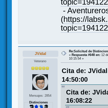
topic=19412
- Aventureros
(
https://labsk
topic=19412
Re:Solicitud de Distincio
JVidal
«
Respuesta #648 en:
12 de
10:15:54 »
Veterano
Cita de: JVida
14:50:00
Cita de: JVid
Mensajes: 2854
16:08:22
Distinciones