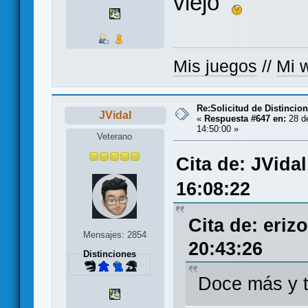
viejo
Mis juegos
//
Mi w
Re:Solicitud de Distincio
JVidal
«
Respuesta #647 en:
28 de
14:50:00 »
Veterano
Cita de: JVidal
16:08:22
Cita de: eriz
Mensajes: 2854
20:43:26
Distinciones
Doce más y t