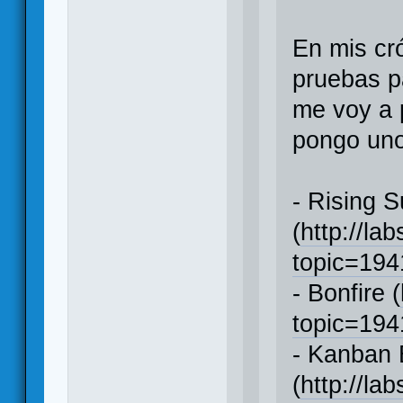
En mis cr
pruebas p
me voy a 
pongo uno
- Rising 
(
http://la
topic=19
- Bonfire (
topic=19
- Kanban 
(
http://la