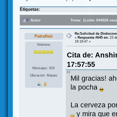
Etiquetas:
Autor
Tema: (Leído 344026 vec
Re:Solicitud de Distincio
Patrafisic
«
Respuesta #645 en:
23 de
19:19:47 »
Veterano
Cita de: Anshi
17:57:55
Mensajes: 810
Ubicación: Mataro
Mil gracias! a
la pocha
La cerveza po
y mira que e