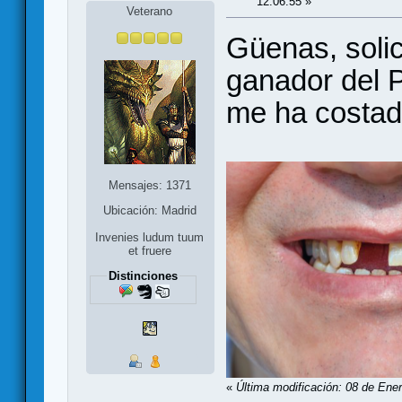
12:06:55 »
Veterano
Güenas, solic
ganador del 
me ha costad
Mensajes: 1371
Ubicación: Madrid
Invenies ludum tuum
et fruere
Distinciones
«
Última modificación: 08 de Ene