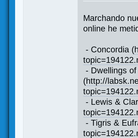
Marchando nue
online he meti
- Concordia (
topic=194122
- Dwellings of
(
http://labsk.n
topic=194122
- Lewis & Clar
topic=194122
- Tigris & Eufr
topic=194122