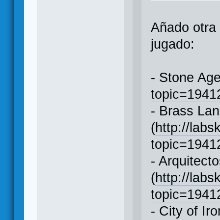
Añado otra
jugado:
- Stone Age
topic=194
- Brass Lan
(
http://labs
topic=194
- Arquitect
(
http://labs
topic=194
- City of Iro