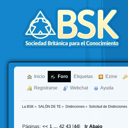
  Inicio
  Foro
Etiquetas
  Ezine
  Registrarse
  Webchat
  Ayuda
La BSK
»
SALÓN DE TE
»
Distinciones
»
Solicitud de Distinciones
Páginas:
<<
1
...
42
43
[
44
]
Ir Abajo