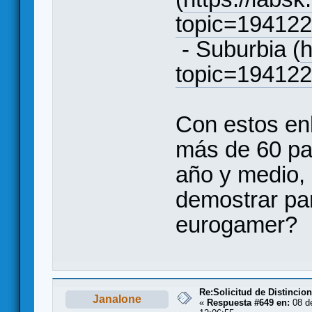
topic=19412
- Suburbia (
h
topic=19412
Con estos enl
más de 60 par
año y medio,
demostrar pa
eurogamer?
Re:Solicitud de Distincio
Janalone
«
Respuesta #649 en:
08 de