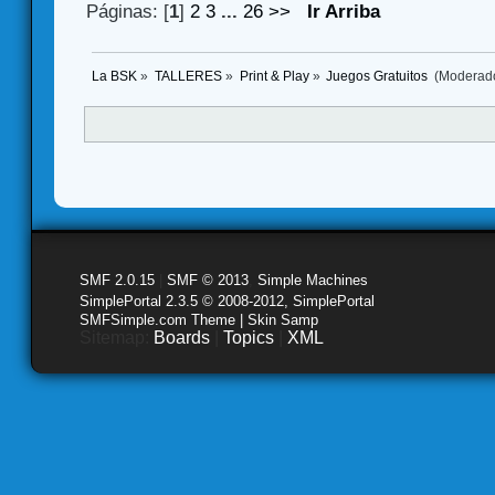
Páginas: [
1
]
2
3
...
26
>>
Ir Arriba
La BSK
»
TALLERES
»
Print & Play
»
Juegos Gratuitos 
(Moderad
SMF 2.0.15
|
SMF © 2013
,
Simple Machines
SimplePortal 2.3.5 © 2008-2012, SimplePortal
SMFSimple.com Theme | Skin Samp
Sitemap:
Boards
|
Topics
|
XML