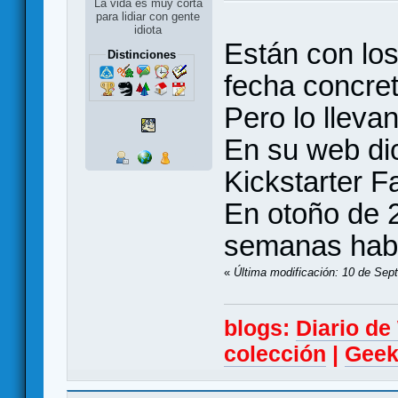
La vida es muy corta
para lidiar con gente
idiota
Están con los
Distinciones
fecha concret
Pero lo lleva
En su web d
Kickstarter F
En otoño de 
semanas habr
«
Última modificación: 10 de Sep
blogs:
Diario d
colección
|
Geek