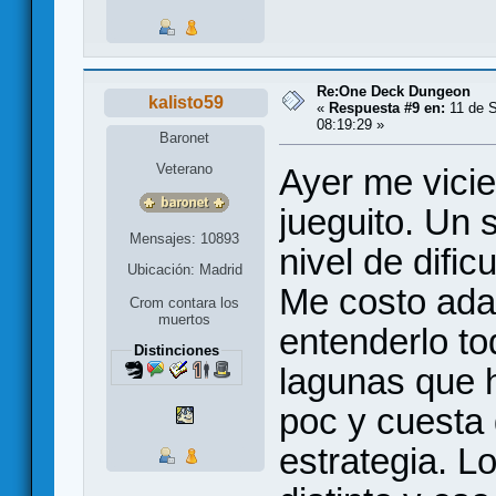
Re:One Deck Dungeon
kalisto59
«
Respuesta #9 en:
11 de S
08:19:29 »
Baronet
Veterano
Ayer me vici
jueguito. Un s
Mensajes: 10893
nivel de dificu
Ubicación: Madrid
Me costo ada
Crom contara los
muertos
entenderlo t
Distinciones
lagunas que 
poc y cuesta
estrategia. 