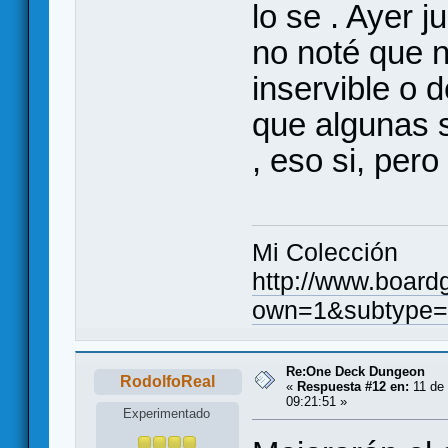
lo se . Ayer 
no noté que 
inservible o 
que algunas 
, eso si, pero
Mi Colección
http://www.board
own=1&subtype=
Re:One Deck Dungeon
RodolfoReal
«
Respuesta #12 en:
11 de 
09:21:51 »
Experimentado