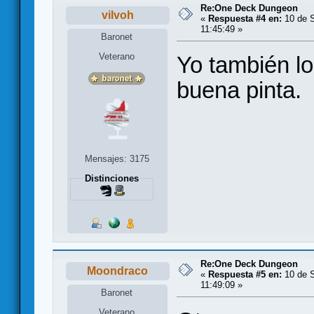
Re:One Deck Dungeon
vilvoh
«
Respuesta #4 en:
10 de S
11:45:49 »
Baronet
Veterano
Yo también l
buena pinta.
Mensajes: 3175
Distinciones
Re:One Deck Dungeon
Moondraco
«
Respuesta #5 en:
10 de S
11:49:09 »
Baronet
Veterano