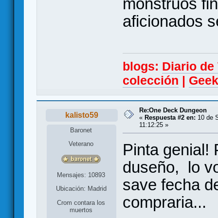
monstruos fin
aficionados s
blogs:
Diario d
colección
|
Geek
Re:One Deck Dungeon
kalisto59
«
Respuesta #2 en:
10 de S
11:12:25 »
Baronet
Veterano
Pinta genial
duseño, lo v
Mensajes: 10893
save fecha d
Ubicación: Madrid
compraria...
Crom contara los
muertos