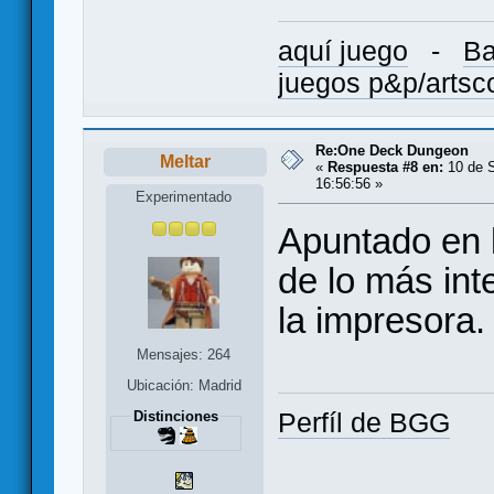
aquí juego
-
Ba
juegos p&p/arts
Re:One Deck Dungeon
Meltar
«
Respuesta #8 en:
10 de S
16:56:56 »
Experimentado
Apuntado en l
de lo más int
la impresora. 
Mensajes: 264
Ubicación: Madrid
Perfíl de BGG
Distinciones