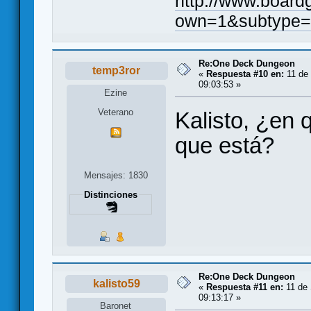
http://www.board
own=1&subtype=
Re:One Deck Dungeon
temp3ror
«
Respuesta #10 en:
11 de 
09:03:53 »
Ezine
Veterano
Kalisto, ¿en 
que está?
Mensajes: 1830
Distinciones
Re:One Deck Dungeon
kalisto59
«
Respuesta #11 en:
11 de 
09:13:17 »
Baronet