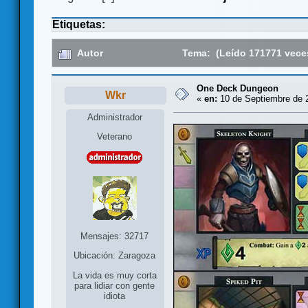
Etiquetas:
Autor
Tema: (Leído 171771 vece
One Deck Dungeon
Wkr
«
en:
10 de Septiembre de 2
Administrador
Veterano
Mensajes: 32717
Ubicación: Zaragoza
La vida es muy corta
para lidiar con gente
idiota