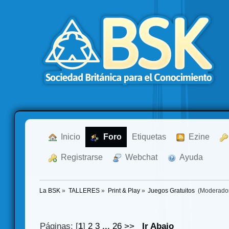
  Inicio
  Foro
Etiquetas
  Ezine
  Registrarse
  Webchat
  Ayuda
La BSK
»
TALLERES
»
Print & Play
»
Juegos Gratuitos 
(Moderado
Páginas: [
1
]
2
3
...
26
>>
Ir Abajo