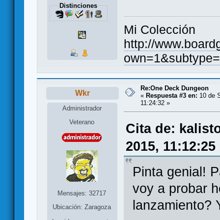
Distinciones
Mi Colección
http://www.board
own=1&subtype=
Re:One Deck Dungeon
Wkr
«
Respuesta #3 en:
10 de S
11:24:32 »
Administrador
Veterano
Cita de: kalis
2015, 11:12:25
Pinta genial!
voy a probar 
Mensajes: 32717
lanzamiento? Y
Ubicación: Zaragoza