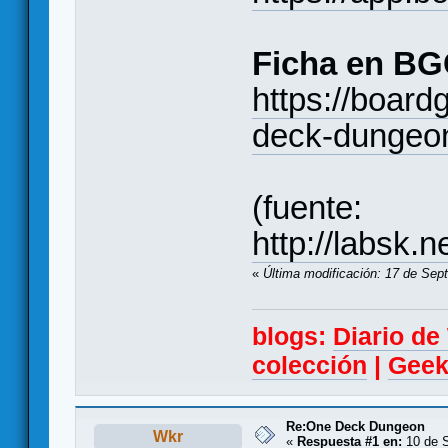
Ficha en BG
https://boa
deck-dungeo
(fuente:
http://labsk.
«
Última modificación: 17 de Sep
blogs:
Diario d
colección
|
Geek
Re:One Deck Dungeon
Wkr
«
Respuesta #1 en:
10 de S