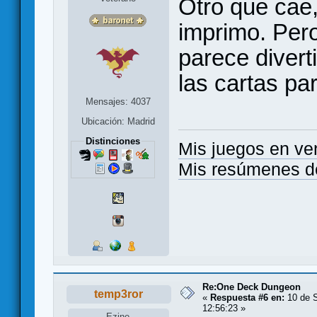
Otro que cae
imprimo. Pero
parece divert
las cartas pa
Mensajes: 4037
Ubicación: Madrid
Distinciones
Mis juegos en ve
Mis resúmenes d
Re:One Deck Dungeon
temp3ror
«
Respuesta #6 en:
10 de S
12:56:23 »
Ezine