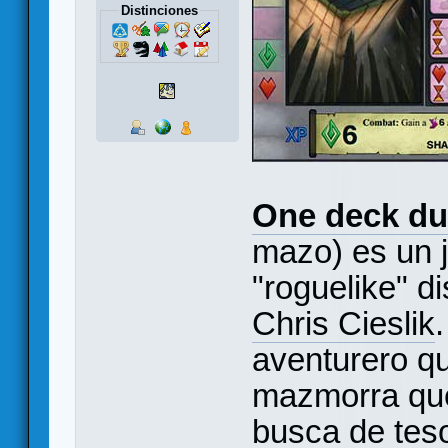
Distinciones
One deck d
mazo) es un j
"roguelike" d
Chris Cieslik
aventurero q
mazmorra que
busca de tes