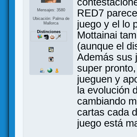
contestacione
RED7 parece 
Mensajes: 3580
Ubicación: Palma de
juego y el lo 
Mallorca
Distinciones
Mottainai ta
(aunque el di
Además sus j
super pronto,
jueguen y apo
la evolución 
cambiando ma
cartas cada d
juego está ma