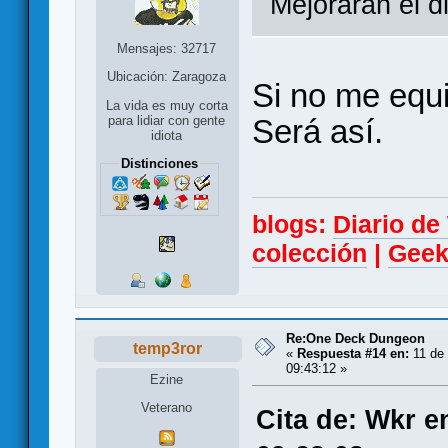
Mejorarán el d
Mensajes: 32717
Ubicación: Zaragoza
Si no me equi
La vida es muy corta
Será así.
para lidiar con gente
idiota
Distinciones
blogs:
Diario d
colección
|
Geek
Re:One Deck Dungeon
temp3ror
«
Respuesta #14 en:
11 de 
09:43:12 »
Ezine
Veterano
Cita de: Wkr e