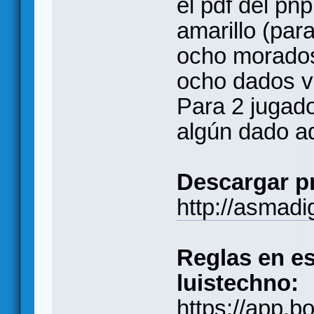
el pdf del pn
amarillo (par
ocho morados 
ocho dados v
Para 2 jugado
algún dado ad
Descargar pr
http://asma
Reglas en es
luistechno:
https://app