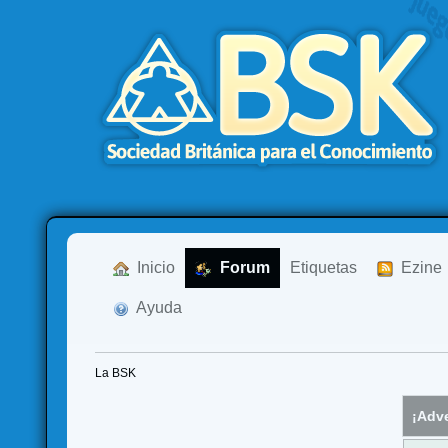
  Inicio
  Forum
Etiquetas
  Ezine
  Ayuda
La BSK
¡Adve