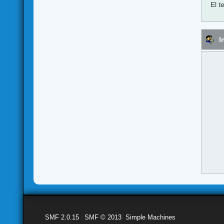
El t
I
SMF 2.0.15
|
SMF © 2013
,
Simple Machines