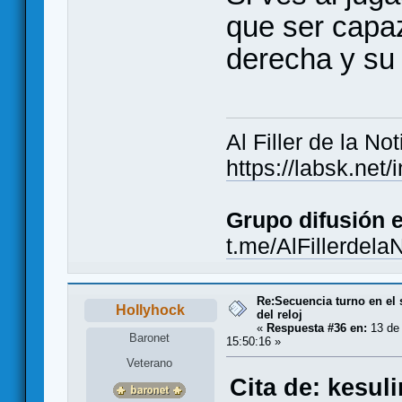
que ser capaz
derecha y su 
Al Filler de la Not
https://labsk.ne
Grupo difusión 
t.me/AlFillerdela
Re:Secuencia turno en el 
Hollyhock
del reloj
«
Respuesta #36 en:
13 de
Baronet
15:50:16 »
Veterano
Cita de: kesul