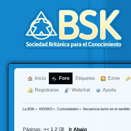
  Inicio
  Foro
Etiquetas
  Ezine
  Registrarse
  Webchat
  Ayuda
La BSK
»
KIOSKO
»
Curiosidades
»
Secuencia turno en el sentido 
Páginas:
<<
1
2
[
3
]
Ir Abajo