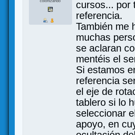
colonizando
cursos... por 
referencia.
También me h
muchas perso
se aclaran co
mentéis el se
Si estamos en
referencia ser
el eje de rota
tablero si lo
seleccionar el
apoyo, en cu
ocultación de