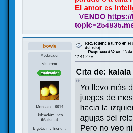
El amor es inteli
VENDO
https:/
topic=254835.
Re:Secuencia turno en el 
bowie
del reloj
«
Respuesta #32 en:
13 de
Moderador
12:44:29 »
Veterano
Cita de: kalal
Yo llevo más 
juegos de mesa
hacia la izquie
Mensajes: 6614
Ubicación: Inca
agujas del relo
(Mallorca)
Pero no veo n
Bigote, my friend...