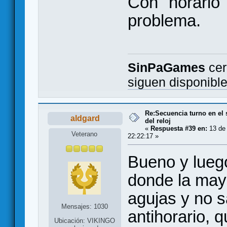
Con "horario"
problema.
SinPaGames
cer
siguen disponibl
Re:Secuencia turno en el 
aldgard
del reloj
«
Respuesta #39 en:
13 de
Veterano
22:22:17 »
Bueno y luego
donde la may
agujas y no s
Mensajes: 1030
antihorario, 
Ubicación: VIKINGO