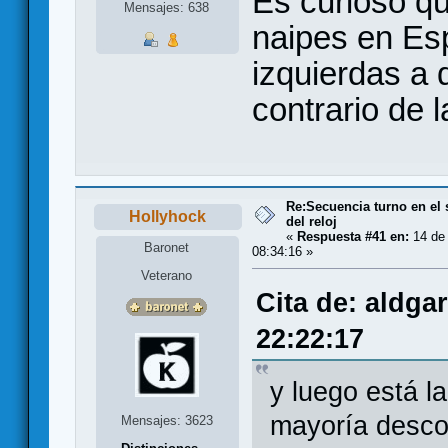
Es curioso qu
Mensajes: 638
naipes en Es
izquierdas a 
contrario de 
Re:Secuencia turno en el 
Hollyhock
del reloj
«
Respuesta #41 en:
14 de
Baronet
08:34:16 »
Veterano
Cita de: aldga
22:22:17
y luego está l
mayoría descon
Mensajes: 3623