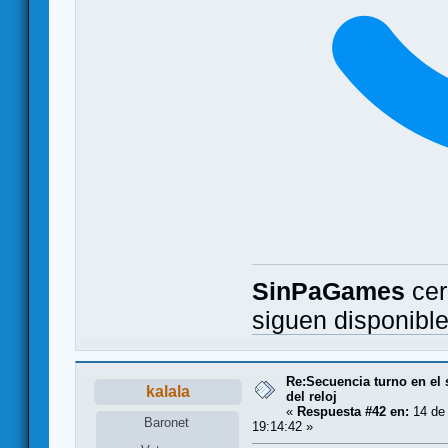
SinPaGames
cer
siguen disponibl
Re:Secuencia turno en el 
kalala
del reloj
«
Respuesta #42 en:
14 de
Baronet
19:14:42 »