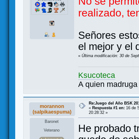
No se permit
realizado, te
Señores estos
el mejor y el
«
Última modificación: 30 de Sep
Ksucoteca
A quien madruga 
Re:Juego del Año BSK 20
morannon
«
Respuesta #1 en:
16 de S
(salpikaespuma)
20:28:32 »
Baronet
He probado t
Veterano