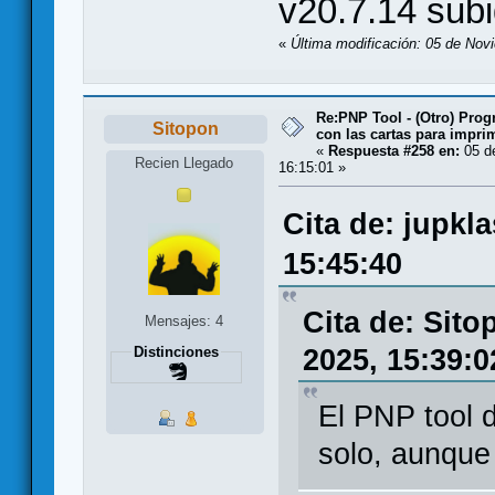
v20.7.14 subi
«
Última modificación: 05 de Nov
Re:PNP Tool - (Otro) Pro
Sitopon
con las cartas para impri
«
Respuesta #258 en:
05 d
Recien Llegado
16:15:01 »
Cita de: jupkl
15:45:40
Cita de: Sit
Mensajes: 4
2025, 15:39:0
Distinciones
El PNP tool 
solo, aunque