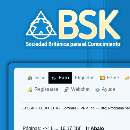
  Inicio
  Foro
Etiquetas
  Ezine
  Registrarse
  Webchat
  Ayuda
La BSK
»
LUDOTECA
»
Software
»
PNP Tool - (Otro) Programa par
Páginas:
<<
1
...
16
17
[
18
]
Ir Abajo