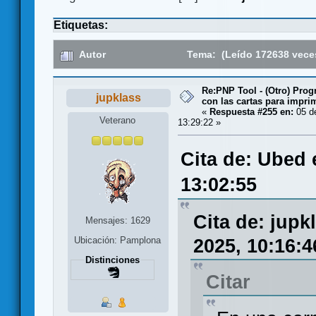
Etiquetas:
Autor
Tema: (Leído 172638 vece
Re:PNP Tool - (Otro) Pro
jupklass
con las cartas para impri
«
Respuesta #255 en:
05 d
Veterano
13:29:22 »
Cita de: Ubed 
13:02:55
Cita de: jup
Mensajes: 1629
Ubicación: Pamplona
2025, 10:16:4
Distinciones
Citar