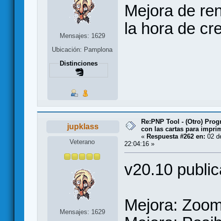
Mejora de re
la hora de cr
Mensajes: 1629
Ubicación: Pamplona
Distinciones
Re:PNP Tool - (Otro) Pro
jupklass
con las cartas para impri
«
Respuesta #262 en:
02 d
Veterano
22:04:16 »
v20.10 publi
Mejora: Zoom
Mensajes: 1629