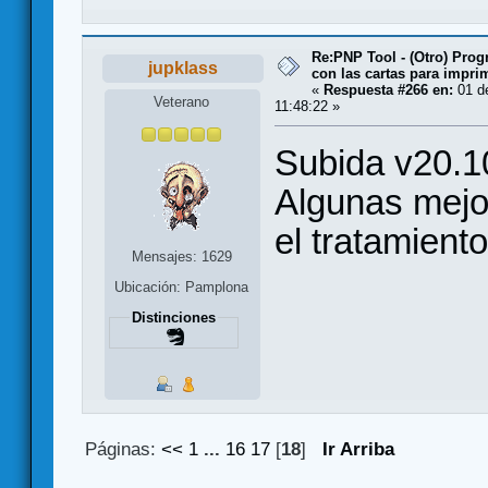
Re:PNP Tool - (Otro) Pro
jupklass
con las cartas para impri
«
Respuesta #266 en:
01 de
Veterano
11:48:22 »
Subida v20.1
Algunas mejor
el tratamient
Mensajes: 1629
Ubicación: Pamplona
Distinciones
Páginas:
<<
1
...
16
17
[
18
]
Ir Arriba