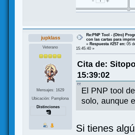
Re:PNP Tool - (Otro) Pro
jupklass
con las cartas para impri
«
Respuesta #257 en:
05 d
Veterano
15:45:40 »
Cita de: Sitop
15:39:02
El PNP tool d
Mensajes: 1629
Ubicación: Pamplona
solo, aunque e
Distinciones
Si tienes al