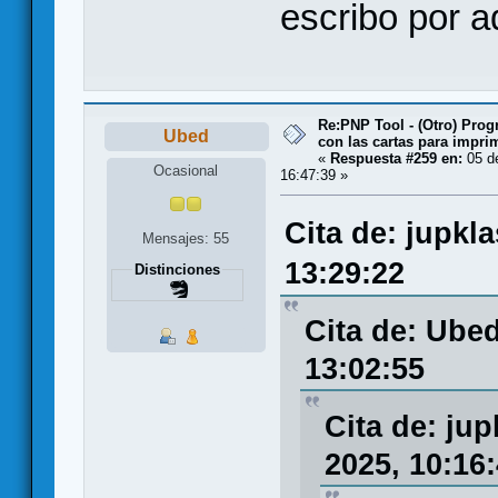
escribo por a
Re:PNP Tool - (Otro) Pro
Ubed
con las cartas para impri
«
Respuesta #259 en:
05 d
Ocasional
16:47:39 »
Cita de: jupkl
Mensajes: 55
13:29:22
Distinciones
Cita de: Ube
13:02:55
Cita de: ju
2025, 10:16