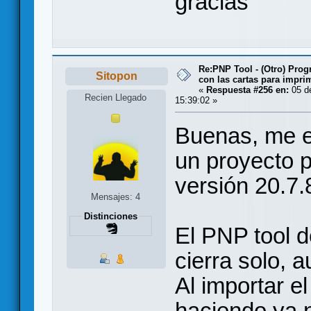
gracias
Re:PNP Tool - (Otro) Pro
Sitopon
con las cartas para impri
«
Respuesta #256 en:
05 d
Recien Llegado
15:39:02 »
Buenas, me es
un proyecto 
versión 20.7.
Mensajes: 4
Distinciones
El PNP tool 
cierra solo, 
Al importar e
haciendo ya 