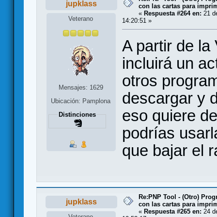
jupklass
con las cartas para impri
«
Respuesta #264 en:
21 d
Veterano
14:20:51 »
A partir de l
incluirá un ac
otros progra
Mensajes: 1629
descargar y d
Ubicación: Pamplona
eso quiere de
Distinciones
podrías usarl
que bajar el r
Re:PNP Tool - (Otro) Pro
jupklass
con las cartas para impri
«
Respuesta #265 en:
24 de
Veterano