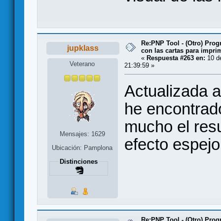
Re:PNP Tool - (Otro) Pro
jupklass
con las cartas para impri
«
Respuesta #263 en:
10 d
Veterano
21:39:59 »
Actualizada a
he encontrad
mucho el resu
Mensajes: 1629
efecto espejo
Ubicación: Pamplona
Distinciones
Re:PNP Tool - (Otro) Pro