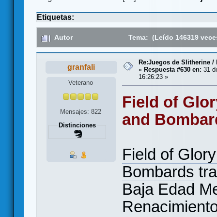
Etiquetas:
Autor
Tema: (Leído 146319 vece
Re:Juegos de Slitherine /
granfali
«
Respuesta #630 en:
31 d
16:26:23 »
Veterano
Field of Glo
Mensajes: 822
and Bombard
Distinciones
Field of Glor
Bombards
tra
Baja Edad Med
Renacimiento