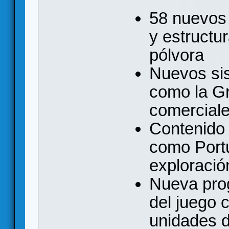
58 nuevos 
y estructu
pólvora
Nuevos sis
como la G
comercial
Contenido 
como Portu
exploració
Nueva progr
del juego 
unidades d