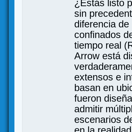
¿Estás listo
sin preceden
diferencia de
confinados de
tiempo real (
Arrow está d
verdaderame
extensos e i
basan en ubic
fueron diseñ
admitir múltip
escenarios d
en la realida