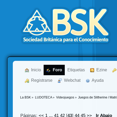
  Inicio
  Foro
Etiquetas
  Ezine
  Registrarse
  Webchat
  Ayuda
La BSK
»
LUDOTECA
»
Videojuegos
»
Juegos de Slitherine / Mat
Páginas:
<<
1
...
41
42
[
43
]
44
45
>>
Ir Abajo