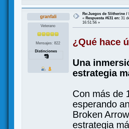
Re:Juegos de Slitherine /
granfali
«
Respuesta #631 en:
31 d
16:51:56 »
Veterano
¿Qué hace ú
Mensajes: 822
Distinciones
Una inmersió
estrategia 
Con más de 1
esperando an
Broken Arrow 
estrategia má