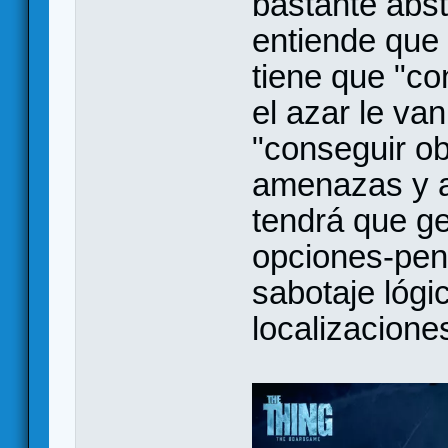
bastante abst
entiende que 
tiene que "co
el azar le va
"conseguir ob
amenazas y al
tendrá que ge
opciones-pena
sabotaje lóg
localizacione