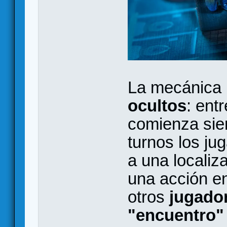
La mecánica 
ocultos
: ent
comienza sie
turnos los j
a una localiza
una acción en
otros
jugado
"encuentro"