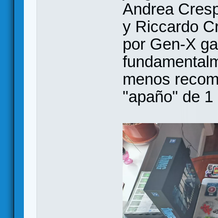
Andrea Crespi
y Riccardo Cr
por Gen-X ga
fundamentalm
menos recome
"apaño" de 1 