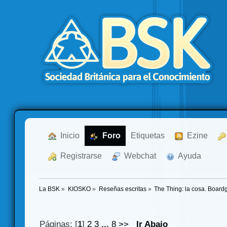
  Inicio
  Foro
Etiquetas
  Ezine
  Registrarse
  Webchat
  Ayuda
La BSK
»
KIOSKO
»
Reseñas escritas
»
The Thing: la cosa. Boar
Páginas: [
1
]
2
3
...
8
>>
Ir Abajo