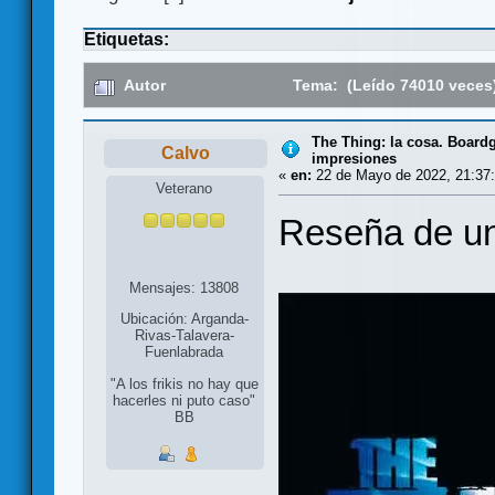
Etiquetas:
Autor
Tema: (Leído 74010 veces
The Thing: la cosa. Board
Calvo
impresiones
«
en:
22 de Mayo de 2022, 21:37:
Veterano
Reseña de un
Mensajes: 13808
Ubicación: Arganda-
Rivas-Talavera-
Fuenlabrada
"A los frikis no hay que
hacerles ni puto caso"
BB