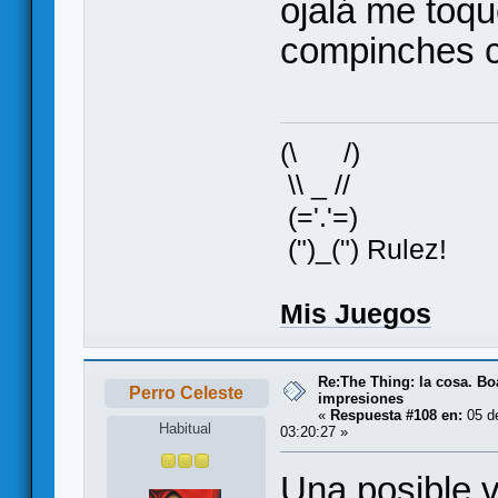
ojalá me toq
compinches c
(\ /)
\\ _ //
(='.'=)
(")_(") Rulez!
Mis Juegos
Re:The Thing: la cosa. B
Perro Celeste
impresiones
«
Respuesta #108 en:
05 de
Habitual
03:20:27 »
Una posible 