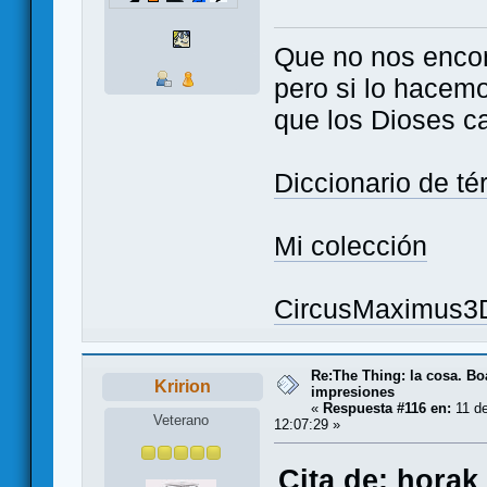
Que no nos enco
pero si lo hacem
que los Dioses c
Diccionario de t
Mi colección
CircusMaximus3
Re:The Thing: la cosa. B
Kririon
impresiones
«
Respuesta #116 en:
11 de
Veterano
12:07:29 »
Cita de: horak