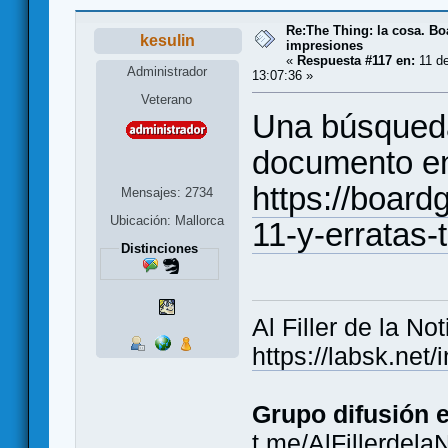
Re:The Thing: la cosa. B
kesulin
impresiones
«
Respuesta #117 en:
11 de
Administrador
13:07:36 »
Veterano
Una búsqueda
documento e
https://boar
Mensajes: 2734
Ubicación: Mallorca
11-y-erratas-
Distinciones
Al Filler de la Not
https://labsk.ne
Grupo difusión 
t.me/AlFillerdela