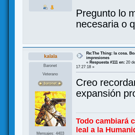
Pregunto lo m
necesaria o 
Re:The Thing: la cosa. B
kalala
impresiones
«
Respuesta #111 en:
20 de
Baronet
17:27:18 »
Veterano
Creo recorda
expansión pro
Todo cambiará 
leal a la Humani
Mensajes: 4403