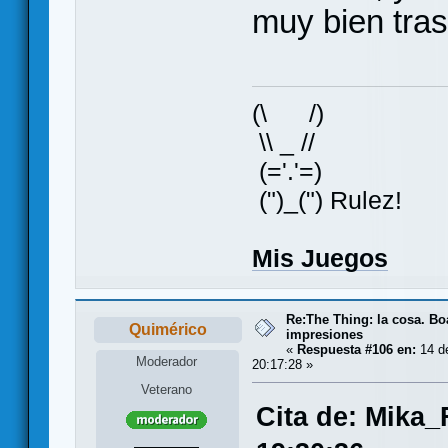
muy bien tras
(\ /)
\\ _ //
(='.'=)
(")_(") Rulez!
Mis Juegos
Re:The Thing: la cosa. B
Quimérico
impresiones
«
Respuesta #106 en:
14 de
Moderador
20:17:28 »
Veterano
Cita de: Mika_