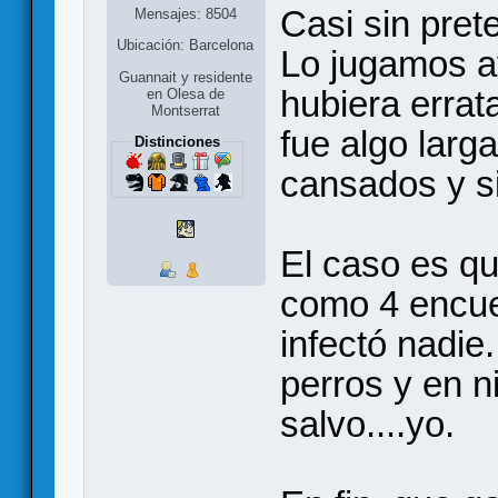
Casi sin pret
Mensajes: 8504
Ubicación: Barcelona
Lo jugamos a
Guannait y residente
hubiera errat
en Olesa de
Montserrat
fue algo lar
Distinciones
cansados y si
El caso es qu
como 4 encue
infectó nadie
perros y en n
salvo....yo.