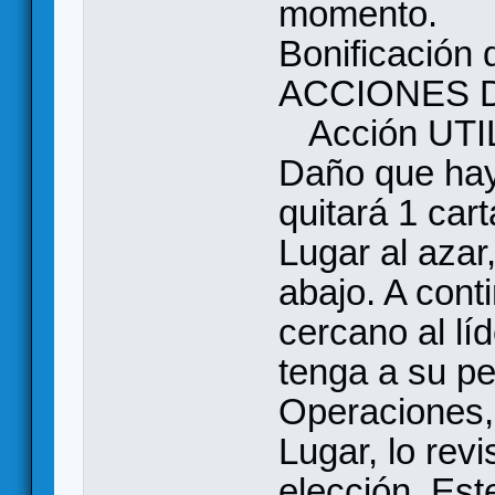
momento.
Bonificación 
ACCIONES D
Acción UTILI
Daño que haya
quitará 1 car
Lugar al azar,
abajo. A cont
cercano al lí
tenga a su pe
Operaciones,
Lugar, lo rev
elección. Est