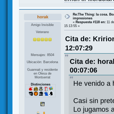
Re:The Thing: la cosa. B
horak
impresiones
«
Respuesta #118 en:
11 de
Amigo Invisible
15:13:55 »
Veterano
Cita de: Kriri
12:07:29
Mensajes: 8504
Cita de: hor
Ubicación: Barcelona
00:07:06
Guannait y residente
en Olesa de
Montserrat
He venido a 
Distinciones
Casi sin pret
Lo jugamos a