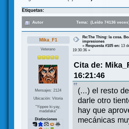
Etiquetas:
Autor
Tema: (Leído 74136 veces
Re:The Thing: la cosa. B
Mika_F1
impresiones
«
Respuesta #105 en:
13 de
Veterano
19:30:36 »
Cita de: Mika_
16:21:46
(...) el resto
Mensajes: 2124
darle otro tien
Ubicación: Vitoria
"Yippee ki-yay,
hay que aprov
madafaka"
mecánicas muy
Distinciones