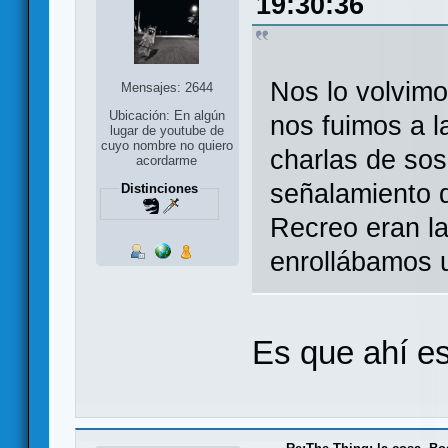
19:30:36
Nos lo volvimo
Mensajes: 2644
Ubicación: En algún
nos fuimos a l
lugar de youtube de
cuyo nombre no quiero
charlas de so
acordarme
señalamiento 
Distinciones
Recreo eran la
enrollábamos 
Es que ahí es