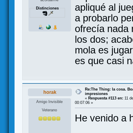
apliqué al jue
Distinciones
a probarlo pe
ofrecía nada 
los dos; acab
mola es jugar 
es que casi n
Re:The Thing: la cosa. B
horak
impresiones
«
Respuesta #113 en:
11 de
Amigo Invisible
00:07:06 »
Veterano
He venido a h