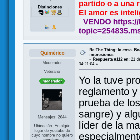
partido o a una r
Distinciones
El amor es inteli
VENDO
https:/
topic=254835.
Re:The Thing: la cosa. B
Quimérico
impresiones
«
Respuesta #112 en:
21 de
Moderador
04:21:04 »
Veterano
Yo la tuve pro
reglamento y
prueba de los
sangre) y al
Mensajes: 2644
líder de la m
Ubicación: En algún
lugar de youtube de
especialmente
cuyo nombre no quiero
acordarme