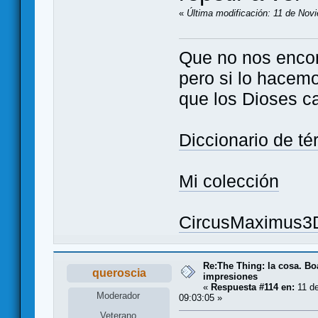
«
Última modificación: 11 de Nov
Que no nos enco
pero si lo hacem
que los Dioses c
Diccionario de t
Mi colección
CircusMaximus3
Re:The Thing: la cosa. B
queroscia
impresiones
«
Respuesta #114 en:
11 de
Moderador
09:03:05 »
Veterano