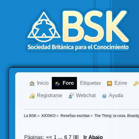
  Inicio
  Foro
Etiquetas
  Ezine
  Registrarse
  Webchat
  Ayuda
La BSK
»
KIOSKO
»
Reseñas escritas
»
The Thing: la cosa. Boar
Páginas:
<<
1
...
6
7
[
8
]
Ir Abajo