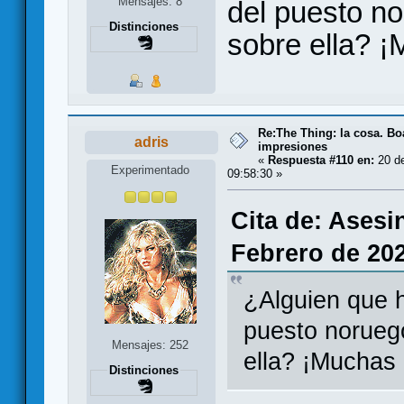
Mensajes: 8
del puesto no
Distinciones
sobre ella? ¡
Re:The Thing: la cosa. B
adris
impresiones
«
Respuesta #110 en:
20 de
Experimentado
09:58:30 »
Cita de: Asesi
Febrero de 202
¿Alguien que h
puesto noruego
Mensajes: 252
ella? ¡Muchas 
Distinciones