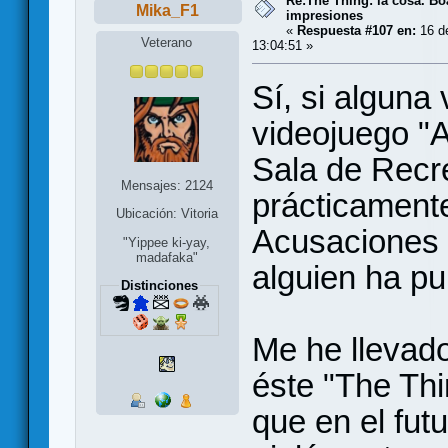
Re:The Thing: la cosa. B
Mika_F1
impresiones
«
Respuesta #107 en:
16 de
Veterano
13:04:51 »
Sí, si alguna
videojuego "
Sala de Recr
Mensajes: 2124
prácticament
Ubicación: Vitoria
Acusaciones 
"Yippee ki-yay,
madafaka"
alguien ha pu
Distinciones
Me he llevad
éste "The Th
que en el fut