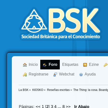
  Inicio
  Foro
Etiquetas
  Ezine
  Registrarse
  Webchat
  Ayuda
La BSK
»
KIOSKO
»
Reseñas escritas
»
The Thing: la cosa. Boar
Páginas:
<<
1
[
2
]
3
4
...
8
>>
Ir Abajo