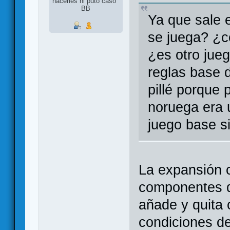
hacerles ni puto caso"
BB
Ya que sale 
se juega? ¿c
¿es otro jue
reglas base 
pillé porque
noruega era 
juego base s
La expansión 
componentes de
añade y quita c
condiciones de 