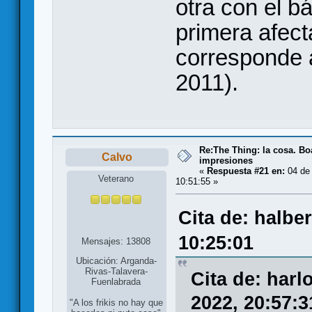
otra con el bá
primera afect
corresponde a
2011).
Re:The Thing: la cosa. B
Calvo
impresiones
«
Respuesta #21 en:
04 de 
Veterano
10:51:55 »
Cita de: halbe
10:25:01
Mensajes: 13808
Ubicación: Arganda-
Rivas-Talavera-
Cita de: harl
Fuenlabrada
2022, 20:57:3
"A los frikis no hay que