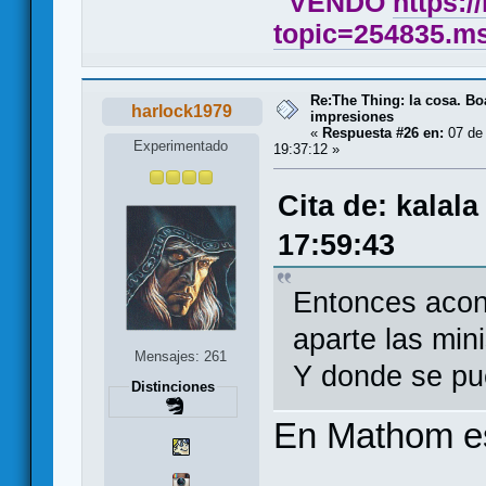
VENDO
https:/
topic=254835.
Re:The Thing: la cosa. B
harlock1979
impresiones
«
Respuesta #26 en:
07 de 
Experimentado
19:37:12 »
Cita de: kalal
17:59:43
Entonces acon
aparte las mini
Mensajes: 261
Y donde se pu
Distinciones
En Mathom es