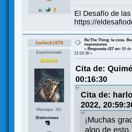
El Desafío de la
https://eldesafio
Re:The Thing: la cosa. B
harlock1979
impresiones
«
Respuesta #27 en:
09 de 
Experimentado
21:03:38 »
Cita de: Quimé
00:16:30
Cita de: harl
2022, 20:59:3
Mensajes: 261
Distinciones
¡Muchas grac
algo de esto.