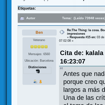
Etiquetas:
Autor
Tema: (Leído 73948 veces
Re:The Thing: la cosa. B
Ben
impresiones
«
Respuesta #15 en:
03 de 
Veterano
07:02:08 »
Cita de: kalal
Mensajes: 6560
16:23:07
Ubicación: Barcelona
Distinciones
Antes que nada
porque creo qu
largos a más 
Una de las crí