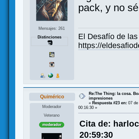
pack, y no sé
Mensajes: 261
El Desafío de la
Distinciones
https://eldesafio
Re:The Thing: la cosa. B
Quimérico
impresiones
«
Respuesta #23 en:
07 de 
Moderador
00:16:30 »
Veterano
Cita de: harlo
20:59:30