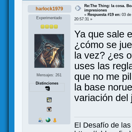
Re:The Thing: la cosa. B
harlock1979
impresiones
«
Respuesta #19 en:
03 de 
Experimentado
20:57:31 »
Ya que sale e
¿cómo se jue
la vez? ¿es o
uses las regl
que no me pi
Mensajes: 261
Distinciones
la base noru
variación del
El Desafío de la