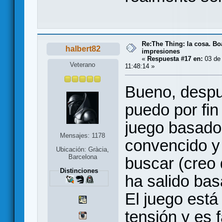
Re:The Thing: la cosa. B
halbert82
impresiones
«
Respuesta #17 en:
03 de 
Veterano
11:48:14 »
Bueno, despu
puedo por fin
juego basado
Mensajes: 1178
convencido y 
Ubicación: Gràcia,
Barcelona
buscar (creo 
Distinciones
ha salido bas
El juego está
tensión y es f