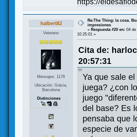
https://eldesafio
Re:The Thing: la cosa. B
halbert82
impresiones
«
Respuesta #20 en:
04 de 
Veterano
10:25:01 »
Cita de: harlo
20:57:31
Ya que sale e
Mensajes: 1178
juega? ¿con lo
Ubicación: Gràcia,
Barcelona
juego "diferen
Distinciones
del base? Es l
pensaba que l
especie de var