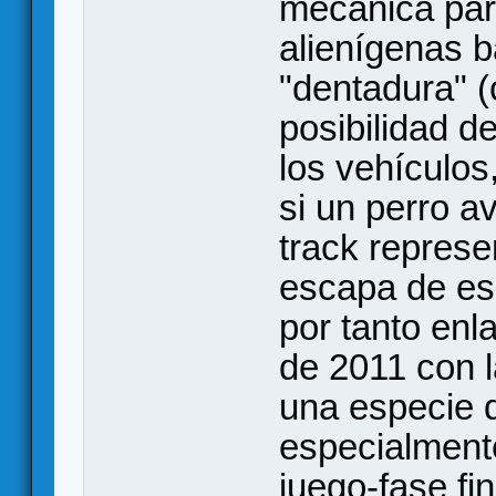
mecánica para
alienígenas 
"dentadura" (
posibilidad d
los vehículos,
si un perro a
track represe
escapa de esa
por tanto enl
de 2011 con l
una especie 
especialment
juego-fase fin