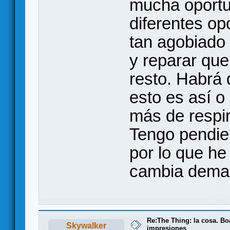
mucha oportu
diferentes op
tan agobiado 
y reparar que 
resto. Habrá 
esto es así o
más de respir
Tengo pendien
por lo que he
cambia demasi
Re:The Thing: la cosa. B
Skywalker
impresiones