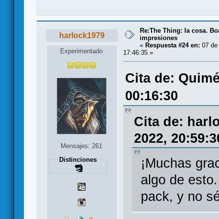
Re:The Thing: la cosa. B
harlock1979
impresiones
«
Respuesta #24 en:
07 de 
Experimentado
17:46:35 »
Cita de: Quimé
00:16:30
Cita de: harl
2022, 20:59:3
Mensajes: 261
Distinciones
¡Muchas grac
algo de esto.
pack, y no sé