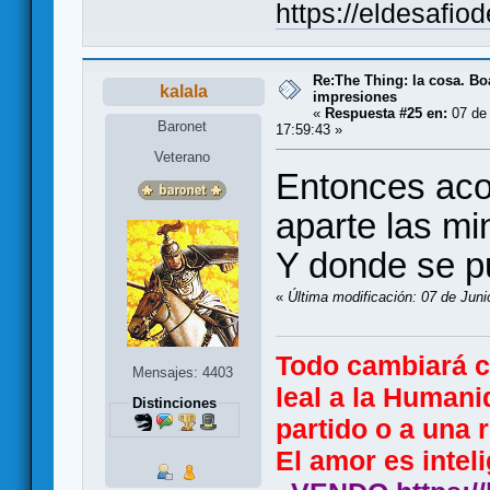
https://eldesafio
Re:The Thing: la cosa. B
kalala
impresiones
«
Respuesta #25 en:
07 de 
Baronet
17:59:43 »
Veterano
Entonces aco
aparte las min
Y donde se p
«
Última modificación: 07 de Juni
Todo cambiará 
Mensajes: 4403
leal a la Humani
Distinciones
partido o a una r
El amor es inteli