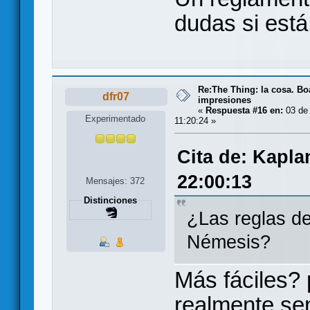
dudas si está
Re:The Thing: la cosa. B
dfr07
impresiones
«
Respuesta #16 en:
03 de 
Experimentado
11:20:24 »
Cita de: Kapla
22:00:13
Mensajes: 372
Distinciones
¿Las reglas de
Némesis?
Más fáciles?
realmente senc