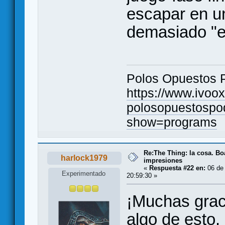
escapar en un
demasiado "
Polos Opuestos 
https://www.ivoo
polosopuestospo
show=programs
Re:The Thing: la cosa. B
harlock1979
impresiones
«
Respuesta #22 en:
06 de 
Experimentado
20:59:30 »
¡Muchas graci
algo de esto.