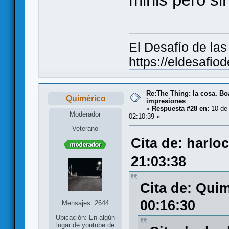
El Desafío de la
https://eldesafio
Re:The Thing: la cosa. B
Quimérico
impresiones
«
Respuesta #28 en:
10 de 
Moderador
02:10:39 »
Veterano
Cita de: harlo
21:03:38
Cita de: Quim
00:16:30
Mensajes: 2644
Ubicación: En algún
lugar de youtube de