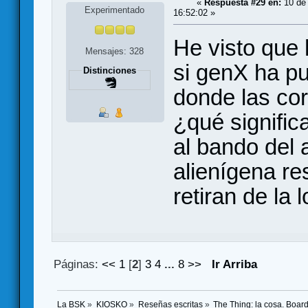
«
Respuesta #29 en:
10 de 
Experimentado
16:52:02 »
He visto que 
Mensajes: 328
si genX ha p
Distinciones
donde las cor
¿qué signific
al bando del a
alienígena re
retiran de la 
Páginas:
<<
1
[
2
]
3
4
...
8
>>
Ir Arriba
La BSK
»
KIOSKO
»
Reseñas escritas
»
The Thing: la cosa. Boa