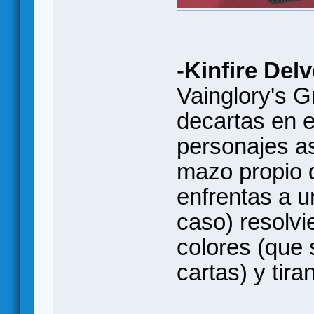
-
Kinfire Delv
Vainglory's Gr
decartas en e
personajes a
mazo propio d
enfrentas a u
caso) resolvi
colores (que
cartas) y tir