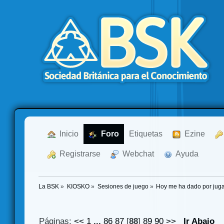
  Inicio
  Foro
Etiquetas
  Ezine
  Registrarse
  Webchat
  Ayuda
La BSK
»
KIOSKO
»
Sesiones de juego
»
Hoy me ha dado por jugar 
Páginas:
<<
1
...
86
87
[
88
]
89
90
>>
Ir Abajo