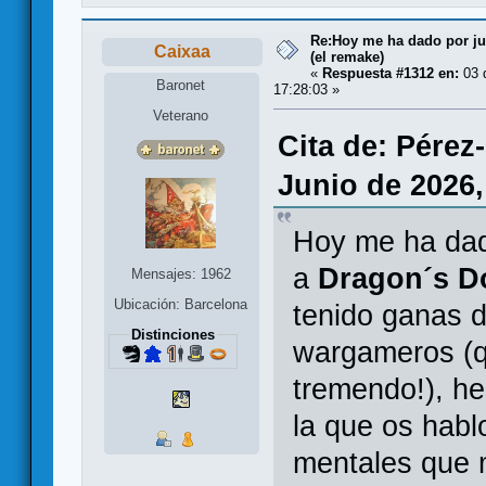
Re:Hoy me ha dado por juga
Caixaa
(el remake)
«
Respuesta #1312 en:
03 d
Baronet
17:28:03 »
Veterano
Cita de: Pérez
Junio de 2026,
Hoy me ha dado
a
Dragon´s 
Mensajes: 1962
Ubicación: Barcelona
tenido ganas d
Distinciones
wargameros (q
tremendo!), he
la que os habl
mentales que 