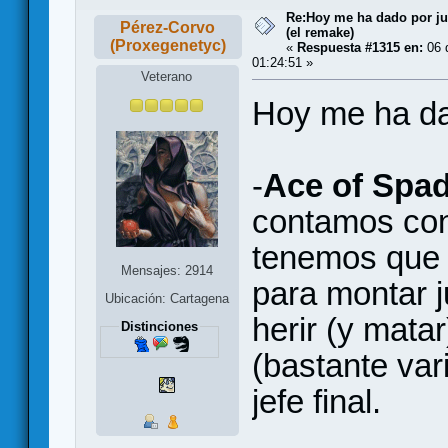
Re:Hoy me ha dado por juga
Pérez-Corvo
(el remake)
(Proxegenetyc)
«
Respuesta #1315 en:
06 d
01:24:51 »
Veterano
Hoy me ha dad
-
Ace of Spa
contamos con
tenemos que u
Mensajes: 2914
para montar 
Ubicación: Cartagena
herir (y mata
Distinciones
(bastante var
jefe final.