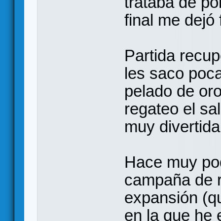
trataba de po
final me dejó f
Partida recup
les saco poca
pelado de or
regateo el sa
muy divertid
Hace muy poq
campaña de r
expansión (que
en la que he 