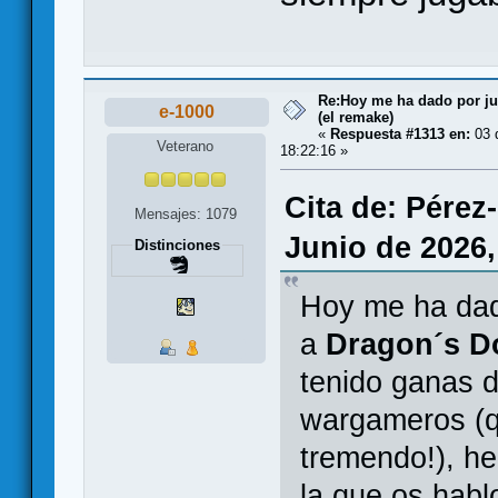
Re:Hoy me ha dado por juga
e-1000
(el remake)
«
Respuesta #1313 en:
03 d
Veterano
18:22:16 »
Cita de: Pérez
Mensajes: 1079
Junio de 2026,
Distinciones
Hoy me ha dado
a
Dragon´s 
tenido ganas d
wargameros (q
tremendo!), he
la que os habl