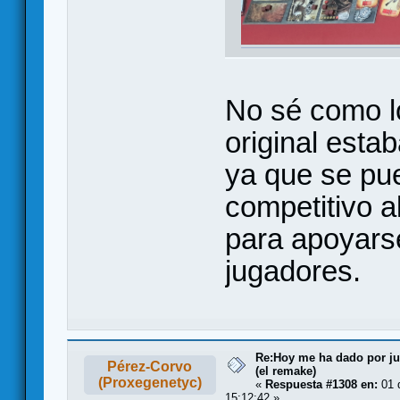
No sé como l
original esta
ya que se pue
competitivo a
para apoyars
jugadores.
Re:Hoy me ha dado por juga
Pérez-Corvo
(el remake)
(Proxegenetyc)
«
Respuesta #1308 en:
01 d
15:12:42 »