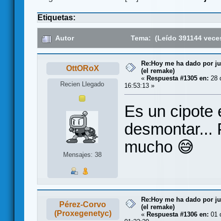
Etiquetas:
Autor
Tema: (Leído 391144 vece
Re:Hoy me ha dado por juga
OttORoX
(el remake)
«
Respuesta #1305 en:
28 
Recien Llegado
16:53:13 »
Es un cipote 
desmontar...
mucho 😅
Mensajes: 38
Re:Hoy me ha dado por juga
Pérez-Corvo
(el remake)
(Proxegenetyc)
«
Respuesta #1306 en:
01 d