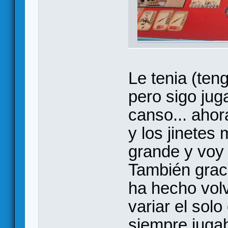
Le tenia (te
pero sigo ju
canso... aho
y los jinetes
grande y voy 
También grac
ha hecho volv
variar el sol
siempre juga