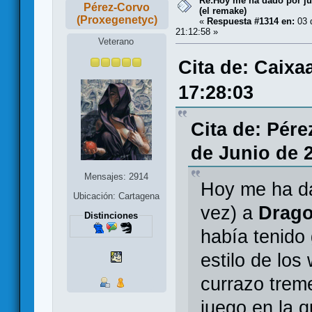
Re:Hoy me ha dado por juga
Pérez-Corvo
(el remake)
(Proxegenetyc)
«
Respuesta #1314 en:
03 d
21:12:58 »
Veterano
Cita de: Caixa
17:28:03
Cita de: Pér
de Junio de 2
Mensajes: 2914
Hoy me ha dad
Ubicación: Cartagena
vez) a
Drag
Distinciones
había tenido
estilo de lo
currazo trem
juego en la q