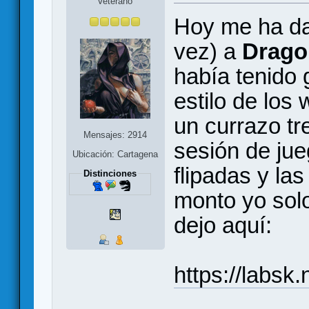
Veterano
Hoy me ha dad
vez) a
Drago
había tenido 
estilo de lo
un currazo tr
Mensajes: 2914
sesión de jue
Ubicación: Cartagena
flipadas y la
Distinciones
monto yo solo
dejo aquí:
https://labsk