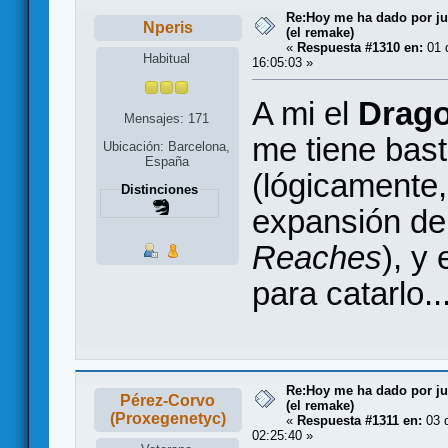
Re:Hoy me ha dado por juga
Nperis
(el remake)
«
Respuesta #1310 en:
01 d
Habitual
16:05:03 »
A mi el
Drag
Mensajes: 171
me tiene bas
Ubicación: Barcelona,
España
(lógicamente,
Distinciones
expansión de 
Reaches
), y
para catarlo..
Re:Hoy me ha dado por juga
Pérez-Corvo
(el remake)
(Proxegenetyc)
«
Respuesta #1311 en:
03 d
02:25:40 »