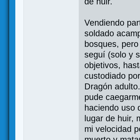
de huir.
Vendiendo part
soldado acam
bosques, pero
seguí (solo y 
objetivos, has
custodiado po
Dragón adulto.
pude caegarme
haciendo uso d
lugar de huir,
mi velocidad p
muerto y matar