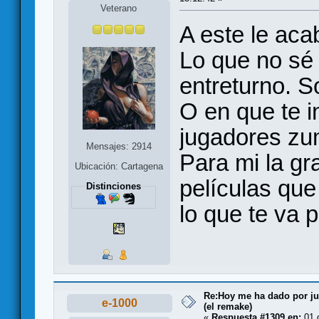
Veterano
A este le aca
Lo que no sé 
entreturno. S
O en que te i
jugadores zu
Mensajes: 2914
Para mi la gr
Ubicación: Cartagena
películas que
Distinciones
lo que te va 
Re:Hoy me ha dado por juga
e-1000
(el remake)
«
Respuesta #1309 en:
01 d