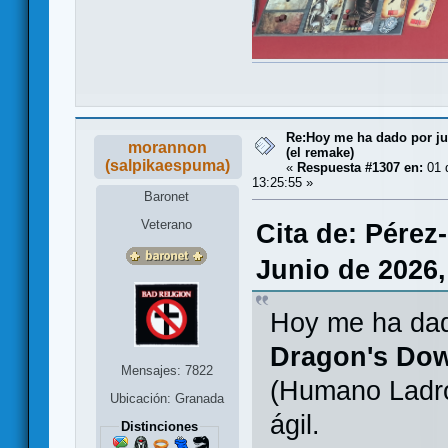
Re:Hoy me ha dado por juga
morannon
(el remake)
(salpikaespuma)
«
Respuesta #1307 en:
01 d
13:25:55 »
Baronet
Veterano
Cita de: Pérez
Junio de 2026,
Hoy me ha dado
Dragon's Do
Mensajes: 7822
(Humano Ladrón
Ubicación: Granada
ágil.
Distinciones