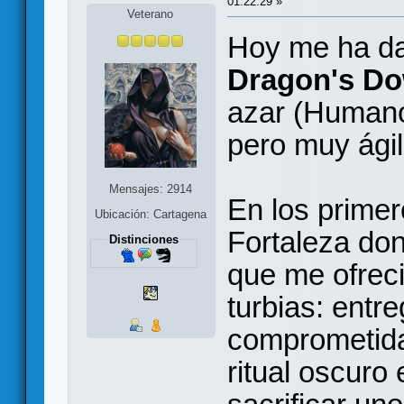
01:22:29 »
Veterano
Hoy me ha dad
Dragon's D
azar (Humano 
pero muy ágil
Mensajes: 2914
En los primer
Ubicación: Cartagena
Fortaleza do
Distinciones
que me ofreci
turbias: entr
comprometidas
ritual oscuro 