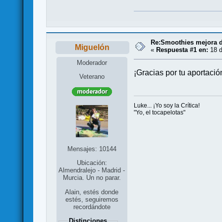
Re:Smoothies mejora d
Miguelón
«
Respuesta #1 en:
18 d
Moderador
¡Gracias por tu aportació
Veterano
Luke... ¡Yo soy la Crítica!
"Yo, el tocapelotas"
Mensajes: 10144
Ubicación:
Almendralejo - Madrid -
Murcia. Un no parar.
Alain, estés donde
estés, seguiremos
recordándote
Distinciones