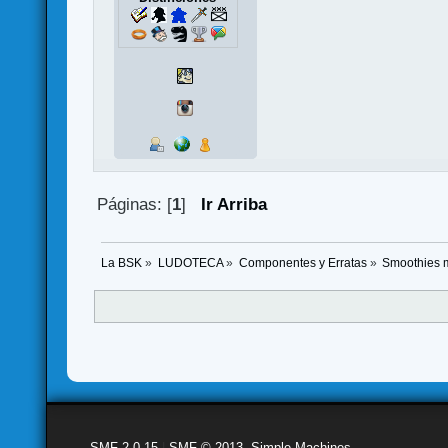
Páginas: [
1
]
Ir Arriba
La BSK
»
LUDOTECA
»
Componentes y Erratas
»
Smoothies m
SMF 2.0.15
|
SMF © 2013
,
Simple Machines