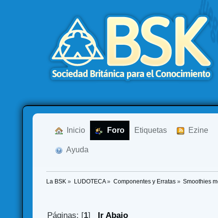
  Inicio
  Foro
Etiquetas
  Ezine
  Ayuda
La BSK
»
LUDOTECA
»
Componentes y Erratas
»
Smoothies me
Páginas: [
1
]
Ir Abajo