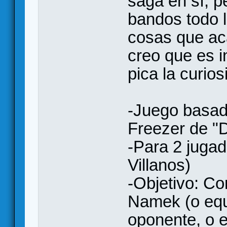
saga en sí, pe
bandos todo l
cosas que ac
creo que es i
pica la curios
-Juego basad
Freezer de "D
-Para 2 juga
Villanos)
-Objetivo: Co
Namek (o equ
oponente, o 