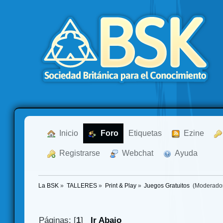
  Inicio
  Foro
Etiquetas
  Ezine
  Registrarse
  Webchat
  Ayuda
La BSK
»
TALLERES
»
Print & Play
»
Juegos Gratuitos 
(Moderado
Páginas: [
1
]
Ir Abajo