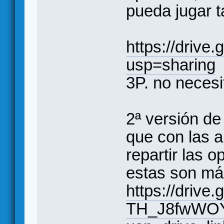
pueda jugar t
https://driv
usp=sharing
(
3P. no necesit
2ª versión de
que con las a
repartir las o
estas son m
https://drive
TH_J8fwWOY