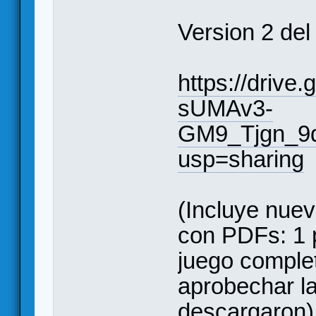
Version 2 del 
https://drive
sUMAv3-
GM9_Tjgn_9
usp=sharing
(Incluye nuev
con PDFs: 1 p
juego complet
aprobechar la
descargaron)