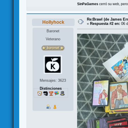
SinPaGames
cerró su web, per
Re:Brawl (de James Er
Hollyhock
«
Respuesta #2 en:
06 d
Baronet
Veterano
Mensajes: 3623
Distinciones