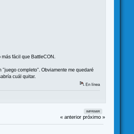
 más fácil que BattleCON.
s un "juego completo". Obviamente me quedaré
bría cuál quitar.
En línea
IMPRIMIR
« anterior
próximo »