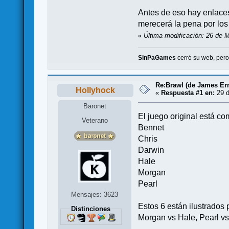
Antes de eso hay enlaces 
merecerá la pena por los
«
Última modificación: 26 de 
SinPaGames
cerró su web, per
Re:Brawl (de James Er
Hollyhock
«
Respuesta #1 en:
29 d
Baronet
El juego original está co
Veterano
Bennet
Chris
Darwin
Hale
Morgan
Pearl
Mensajes: 3623
Estos 6 están ilustrados 
Distinciones
Morgan vs Hale, Pearl vs