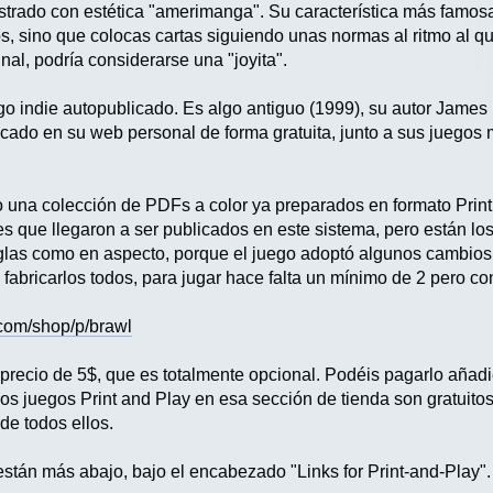
ustrado con estética "amerimanga". Su característica más famosa
os, sino que colocas cartas siguiendo unas normas al ritmo al q
al, podría considerarse una "joyita".
go indie autopublicado. Es algo antiguo (1999), su autor James
icado en su web personal de forma gratuita, junto a sus juegos 
 una colección de PDFs a color ya preparados en formato Print
es que llegaron a ser publicados en este sistema, pero están l
eglas como en aspecto, porque el juego adoptó algunos cambios 
 fabricarlos todos, para jugar hace falta un mínimo de 2 pero con
.com/shop/p/brawl
recio de 5$, que es totalmente opcional. Podéis pagarlo añadien
os juegos Print and Play en esa sección de tienda son gratuitos
de todos ellos.
stán más abajo, bajo el encabezado "Links for Print-and-Play".