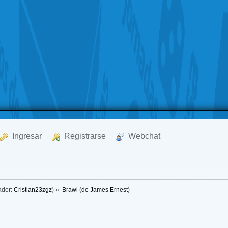
  Ingresar
  Registrarse
  Webchat
ador:
Cristian23zgz
) »
Brawl (de James Ernest)