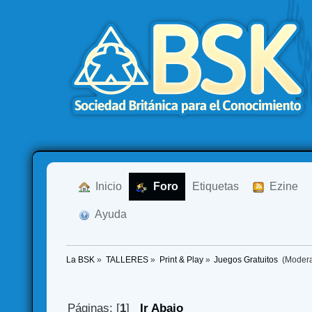
  Inicio
  Foro
Etiquetas
  Ezine
  Ayuda
La BSK
»
TALLERES
»
Print & Play
»
Juegos Gratuitos 
(Moder
Páginas: [
1
]
Ir Abajo