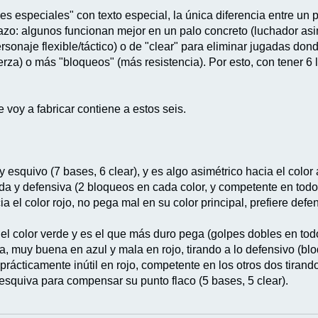
es especiales" con texto especial, la única diferencia entre un 
azo: algunos funcionan mejor en un palo concreto (luchador asim
sonaje flexible/táctico) o de "clear" para eliminar jugadas don
erza) o más "bloqueos" (más resistencia). Por esto, con tener 6
 voy a fabricar contiene a estos seis.
y esquivo (7 bases, 6 clear), y es algo asimétrico hacia el color 
ada y defensiva (2 bloqueos en cada color, y competente en todo
ia el color rojo, no pega mal en su color principal, prefiere d
 el color verde y es el que más duro pega (golpes dobles en tod
, muy buena en azul y mala en rojo, tirando a lo defensivo (blo
prácticamente inútil en rojo, competente en los otros dos tirand
esquiva para compensar su punto flaco (5 bases, 5 clear).