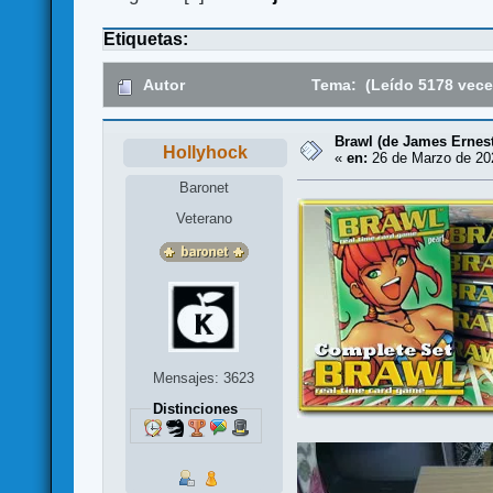
Etiquetas:
Autor
Tema: (Leído 5178 vece
Brawl (de James Ernest
Hollyhock
«
en:
26 de Marzo de 202
Baronet
Veterano
Mensajes: 3623
Distinciones