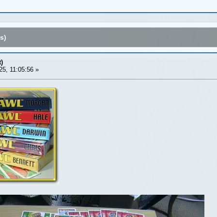
s)
)
5, 11:05:56 »