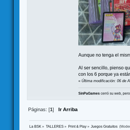
Aunque no tenga el mism
Al ser sencillo, pienso 
con los 6 porque ya están
«
Última modificación: 06 de A
SinPaGames
cerró su web, per
Páginas: [
1
]
Ir Arriba
La BSK
»
TALLERES
»
Print & Play
»
Juegos Gratuitos 
(Mode