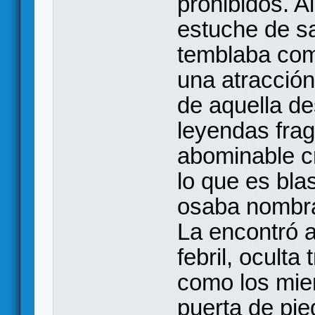
prohibidos. Al
estuche de sa
temblaba com
una atracción
de aquella d
leyendas frag
abominable c
lo que es bla
osaba nombra
La encontró 
febril, oculta
como los mie
puerta de pie