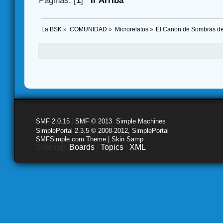
Páginas: [
1
]
Ir Arriba
La BSK
»
COMUNIDAD
»
Microrelatos
»
El Canon de Sombras de A
SMF 2.0.15
|
SMF © 2013
,
Simple Machines
SimplePortal 2.3.5 © 2008-2012, SimplePortal
SMFSimple.com Theme | Skin Samp
Sitemap:
Boards
|
Topics
|
XML