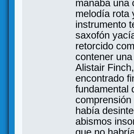
manaba una c
melodía rota
instrumento t
saxofón yacía
retorcido com
contener una 
Alistair Finc
encontrado f
fundamental d
comprensión 
había desint
abismos inso
que no habría