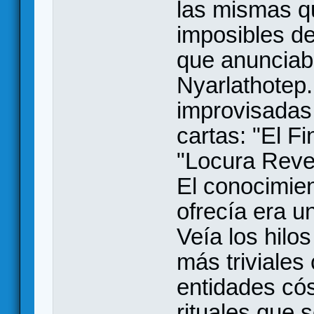
las mismas q
imposibles de
que anunciab
Nyarlathotep.
improvisadas s
cartas: "El F
"Locura Revel
El conocimie
ofrecía era u
Veía los hilo
más triviales
entidades có
rituales que 