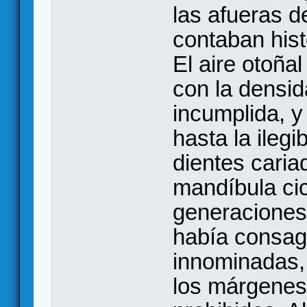
las afueras d
contaban hist
El aire otoña
con la densi
incumplida, y
hasta la ileg
dientes cari
mandíbula cic
generaciones 
había consagr
innominadas,
los márgenes