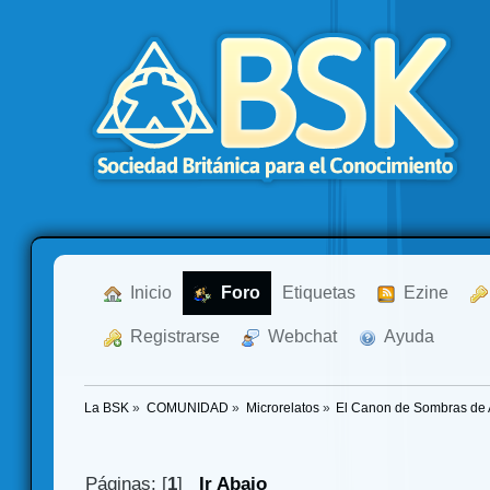
  Inicio
  Foro
Etiquetas
  Ezine
  Registrarse
  Webchat
  Ayuda
La BSK
»
COMUNIDAD
»
Microrelatos
»
El Canon de Sombras de Al
Páginas: [
1
]
Ir Abajo