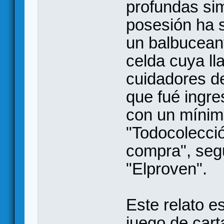
profundas si
posesión ha s
un balbuceant
celda cuya ll
cuidadores de
que fué ingre
con un mínimo
"Todocolecció
compra", seg
"Elproven".
Este relato es
juego de cart