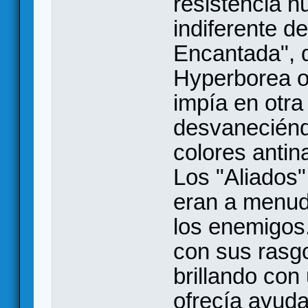
resistencia 
indiferente 
Encantada", q
Hyperborea o 
impía en otra
desvaneciénd
colores antin
Los "Aliados"
eran a menud
los enemigos
con sus rasg
brillando con 
ofrecía ayud