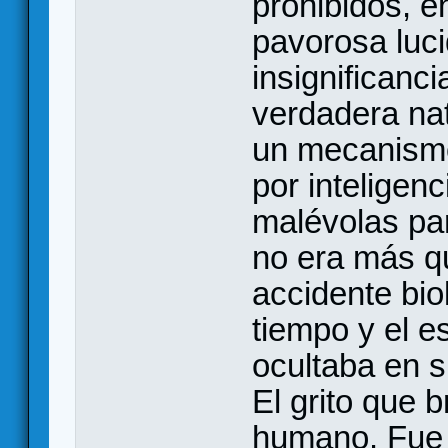
prohibidos, e
pavorosa luc
insignificanc
verdadera na
un mecanismo
por inteligen
malévolas pa
no era más q
accidente bio
tiempo y el e
ocultaba en s
El grito que b
humano. Fue e