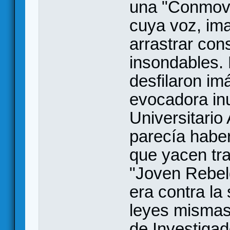
una "Conmove
cuya voz, ima
arrastrar con
insondables. 
desfilaron i
evocadora inu
Universitario
parecía haber
que yacen tra
"Joven Rebel
era contra la
leyes mismas
de Investiga