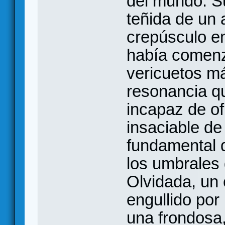
del mundo. S
teñida de un 
crepúsculo en
había comenz
vericuetos m
resonancia qu
incapaz de of
insaciable de 
fundamental d
los umbrales 
Olvidada, un
engullido por
una frondosa,