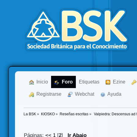
  Inicio
  Foro
Etiquetas
  Ezine
  Registrarse
  Webchat
  Ayuda
La BSK
»
KIOSKO
»
Reseñas escritas
»
 Valpiedra: Descensus ad t
Páginas:
<<
1
[
2
]
Ir Abajo