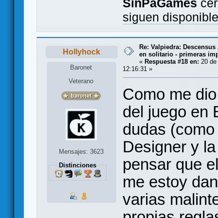
SinPaGames
cer
siguen disponibl
Re: Valpiedra: Descensus 
Hollyhock
en solitario - primeras im
«
Respuesta #18 en:
20 de 
Baronet
12:16:31 »
Veterano
Como me dio 
del juego en
dudas (como 
Designer y l
Mensajes: 3623
pensar que e
Distinciones
me estoy dan
varias malint
propias regla