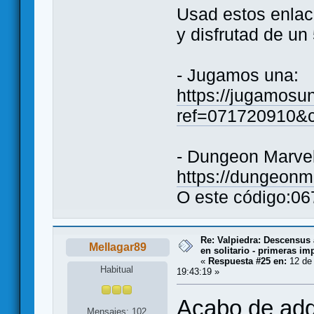
Usad estos enlace
y disfrutad de u
- Jugamos una:
https://jugamosun
ref=071720910&c
- Dungeon Marve
https://dungeon
O este código:0
Re: Valpiedra: Descensus 
Mellagar89
en solitario - primeras im
«
Respuesta #25 en:
12 de 
Habitual
19:43:19 »
Acabo de adqu
Mensajes: 102