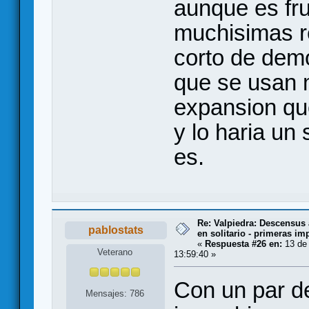
aunque es fru
muchisimas re
corto de demo
que se usan 
expansion qu
y lo haria un 
es.
Re: Valpiedra: Descensus 
pablostats
en solitario - primeras im
«
Respuesta #26 en:
13 de 
Veterano
13:59:40 »
Con un par de
Mensajes: 786