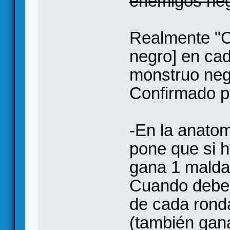
enemigos neg
Realmente "C
negro] en cad
monstruo negr
Confirmado po
-En la anatom
pone que si 
gana 1 maldad
Cuando deberí
de cada ronda
(también gana