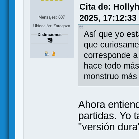
Cita de: Holl
2025, 17:12:33
Mensajes: 607
Ubicación: Zaragoza
Así que yo est
Distinciones
que curiosamen
corresponde a u
hace todo más 
monstruo más 
Ahora entiend
partidas. Yo 
"versión dura