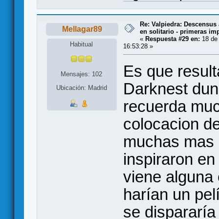
Re: Valpiedra: Descensus 
Mellagar89
en solitario - primeras im
«
Respuesta #29 en:
18 de 
Habitual
16:53:28 »
Es que result
Mensajes: 102
Darknest dun
Ubicación: Madrid
recuerda much
colocacion de
muchas mas 
inspiraron en
viene alguna 
harían un pel
se dispararía