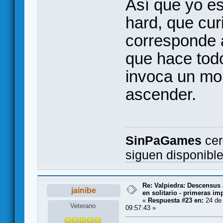
Así que yo es
hard, que cur
corresponde a 
que hace todo
invoca un mo
ascender.
SinPaGames
cer
siguen disponibl
Re: Valpiedra: Descensus 
jainibe
en solitario - primeras im
«
Respuesta #23 en:
24 de 
Veterano
09:57:43 »