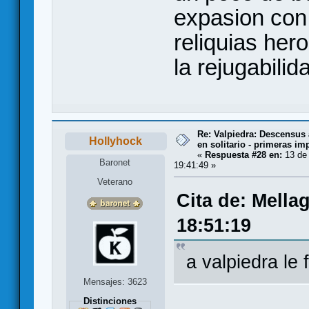
expasion con 
reliquias he
la rejugabili
Re: Valpiedra: Descensus 
Hollyhock
en solitario - primeras im
«
Respuesta #28 en:
13 de 
Baronet
19:41:49 »
Veterano
Cita de: Mella
18:51:19
a valpiedra le 
Mensajes: 3623
Distinciones