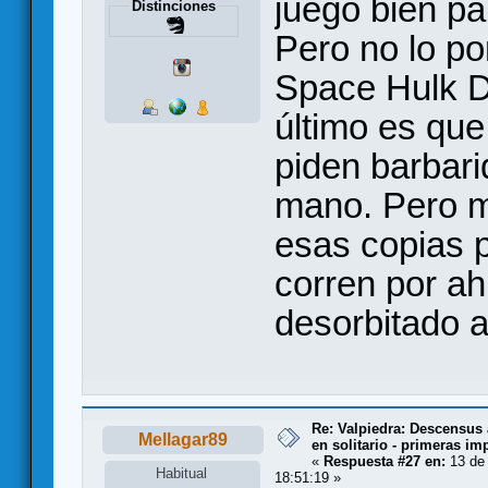
juego bien pa
Distinciones
Pero no lo po
Space Hulk D
último es que
piden barbar
mano. Pero m
esas copias 
corren por ah
desorbitado a
Re: Valpiedra: Descensus 
Mellagar89
en solitario - primeras im
«
Respuesta #27 en:
13 de 
Habitual
18:51:19 »