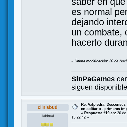
saber en qué
es normal pen
dejando inter
un combate, 
hacerlo duran
«
Última modificación: 20 de Nov
SinPaGames
cer
siguen disponibl
Re: Valpiedra: Descensus 
clinisbud
en solitario - primeras im
«
Respuesta #19 en:
20 de 
Habitual
13:22:42 »