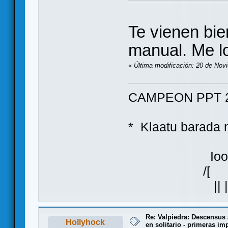
Te vienen bie
manual. Me l
«
Última modificación: 20 de Nov
CAMPEON PPT 2
* Klaatu bara
Ioo
/[ ]\
|| |
Re: Valpiedra: Descensus 
Hollyhock
en solitario - primeras im