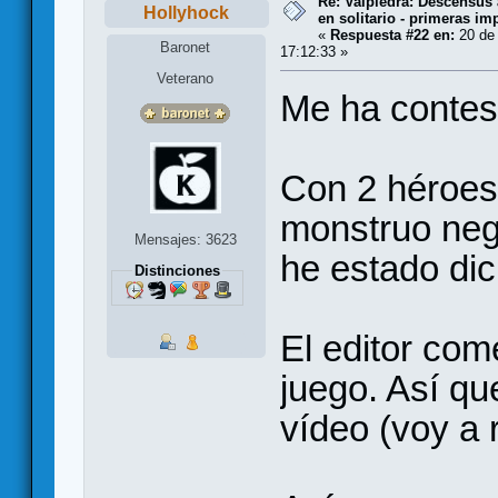
Re: Valpiedra: Descensus 
Hollyhock
en solitario - primeras im
«
Respuesta #22 en:
20 de 
Baronet
17:12:33 »
Veterano
Me ha contest
Con 2 héroes
monstruo neg
Mensajes: 3623
he estado dic
Distinciones
El editor come
juego. Así qu
vídeo (voy a r