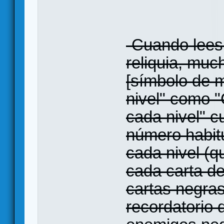
-Cuando lees 
reliquia, muc
[símbolo de 
nivel" como 
cada nivel" c
número habit
cada nivel (q
cada carta de
cartas negra
recordatorio