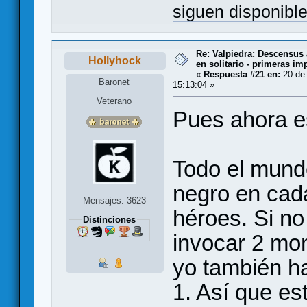
siguen disponibl
Re: Valpiedra: Descensus 
Hollyhock
en solitario - primeras im
«
Respuesta #21 en:
20 de 
Baronet
15:13:04 »
Veterano
Pues ahora e
Todo el mund
negro en cada
Mensajes: 3623
héroes. Si no 
Distinciones
invocar 2 mo
yo también h
1. Así que e