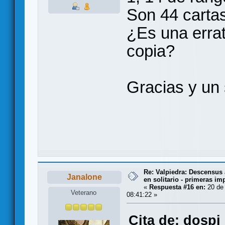
Son 44 carta
¿Es una errat
copia?
Gracias y un 
Re: Valpiedra: Descensus 
Janalone
en solitario - primeras im
«
Respuesta #16 en:
20 de 
Veterano
08:41:22 »
Cita de: dospi