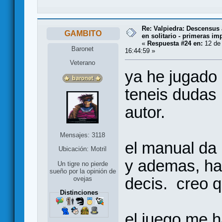
Re: Valpiedra: Descensus 
GAMBITO
en solitario - primeras im
«
Respuesta #24 en:
12 de 
Baronet
16:44:59 »
Veterano
ya he jugado 
teneis dudas 
autor.
Mensajes: 3118
el manual da
Ubicación: Motril
y ademas, ha
Un tigre no pierde
sueño por la opinión de
decis. creo q
ovejas
Distinciones
el juego me h