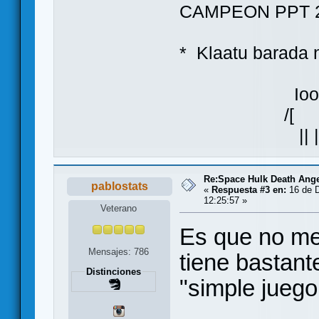
CAMPEON PPT 2
* Klaatu bara
Ioo
/[ ]\
|| |
Re:Space Hulk Death Ange
pablostats
«
Respuesta #3 en:
16 de D
12:25:57 »
Veterano
Es que no me 
Mensajes: 786
tiene bastant
Distinciones
"simple juego