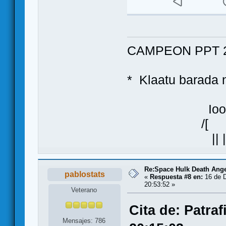
CAMPEON PPT 2
* Klaatu bara
Ioo
/[ ]\
|| |
Re:Space Hulk Death Ange
pablostats
«
Respuesta #8 en:
16 de D
20:53:52 »
Veterano
Cita de: Patra
Mensajes: 786