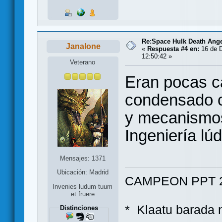
Re:Space Hulk Death Ange
Janalone
«
Respuesta #4 en:
16 de D
12:50:42 »
Veterano
Eran pocas c
condensado c
y mecanismos; 
Ingeniería lúd
Mensajes: 1371
Ubicación: Madrid
CAMPEON PPT 2
Invenies ludum tuum
et fruere
* Klaatu bara
Distinciones