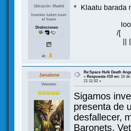
* Klaatu bara
Ubicación: Madrid
Invenies ludum tuum
et fruere
Ioo
Distinciones
/[ ]\
|| |
Re:Space Hulk Death Ange
Janalone
«
Respuesta #10 en:
16 de 
21:11:02 »
Veterano
Sigamos inve
presenta de 
desfallecer,
Baronets, Vet