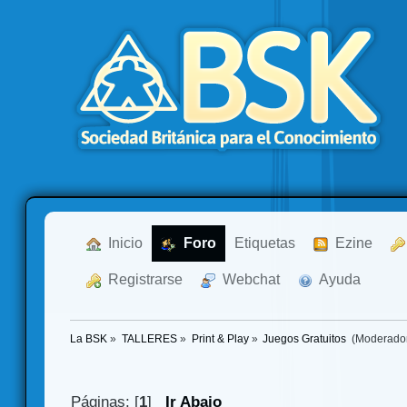
  Inicio
  Foro
Etiquetas
  Ezine
  Registrarse
  Webchat
  Ayuda
La BSK
»
TALLERES
»
Print & Play
»
Juegos Gratuitos 
(Moderado
Páginas: [
1
]
Ir Abajo