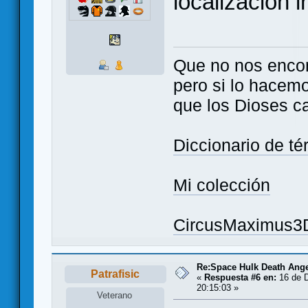
localización in
Que no nos enco
pero si lo hacem
que los Dioses c
Diccionario de t
Mi colección
CircusMaximus3
Re:Space Hulk Death Ange
Patrafisic
«
Respuesta #6 en:
16 de D
20:15:03 »
Veterano