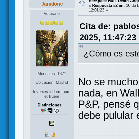
Re:Space Hulk Death Ange
Janalone
«
Respuesta #2 en:
16 de D
12:01:23 »
Veterano
Cita de: pablo
2025, 11:47:23
¿Cómo es est
Mensajes: 1371
No se mucho 
Ubicación: Madrid
nada, en Wall
Invenies ludum tuum
et fruere
P&P, pensé qu
Distinciones
debe pulular 