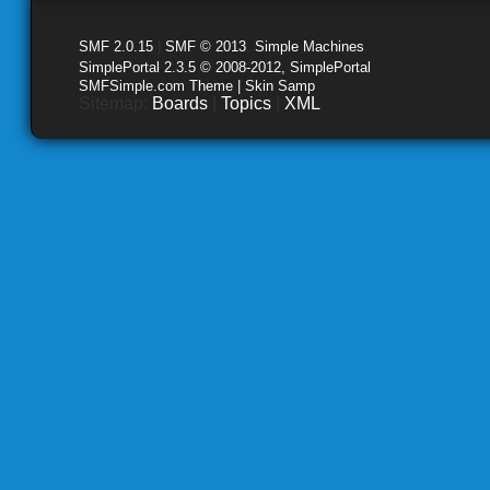
SMF 2.0.15
|
SMF © 2013
,
Simple Machines
SimplePortal 2.3.5 © 2008-2012, SimplePortal
SMFSimple.com Theme | Skin Samp
Sitemap:
Boards
|
Topics
|
XML