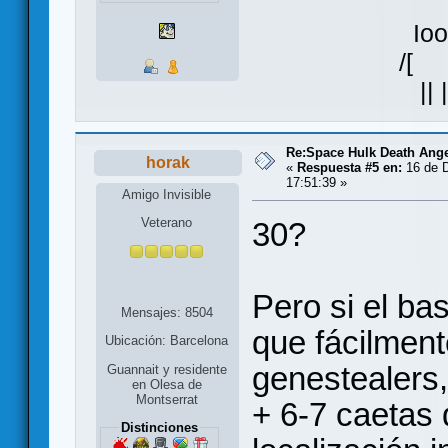
Ioo
/[ ]\
|| |
Re:Space Hulk Death Ange
horak
«
Respuesta #5 en:
16 de D
17:51:39 »
Amigo Invisible
Veterano
30?
Pero si el ba
Mensajes: 8504
que fácilment
Ubicación: Barcelona
genestealers
Guannait y residente
en Olesa de
Montserrat
+ 6-7 caetas 
Distinciones