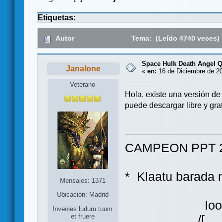
Etiquetas:
Autor
Tema: (Leído 4740 veces)
Space Hulk Death Angel Q
Janalone
«
en:
16 de Diciembre de 20
Veterano
Hola, existe una versión 
puede descargar libre y gr
CAMPEON PPT 2
* Klaatu bara
Mensajes: 1371
Ubicación: Madrid
Ioo
Invenies ludum tuum
et fruere
/[ ]\