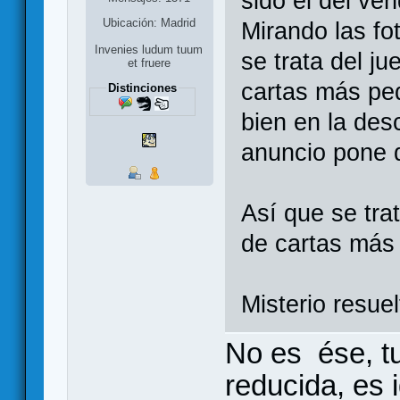
sido el del ve
Ubicación: Madrid
Mirando las fo
Invenies ludum tuum
se trata del ju
et fruere
cartas más peq
Distinciones
bien en la des
anuncio pone 
Así que se tra
de cartas más
Misterio resue
No es ése, tu
reducida, es i