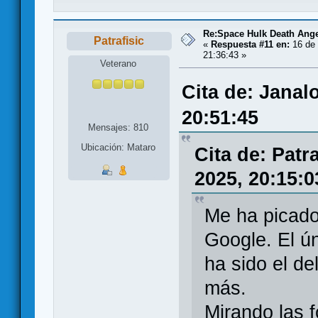
Re:Space Hulk Death Ange
Patrafisic
«
Respuesta #11 en:
16 de 
21:36:43 »
Veterano
Cita de: Janal
20:51:45
Mensajes: 810
Ubicación: Mataro
Cita de: Patr
2025, 20:15:0
Me ha picado
Google. El ú
ha sido el d
más.
Mirando las 