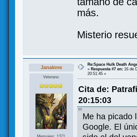
tamaño de ca
más.
Misterio resu
Re:Space Hulk Death Ange
Janalone
«
Respuesta #7 en:
16 de D
20:51:45 »
Veterano
Cita de: Patra
20:15:03
Me ha picado l
Google. El úni
Mensajes: 1371