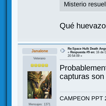
Misterio resue
Qué huevazo
Re:Space Hulk Death Ange
Janalone
«
Respuesta #9 en:
16 de D
20:54:09 »
Veterano
Probablement
capturas son
CAMPEON PPT 2
Mensajes: 1371