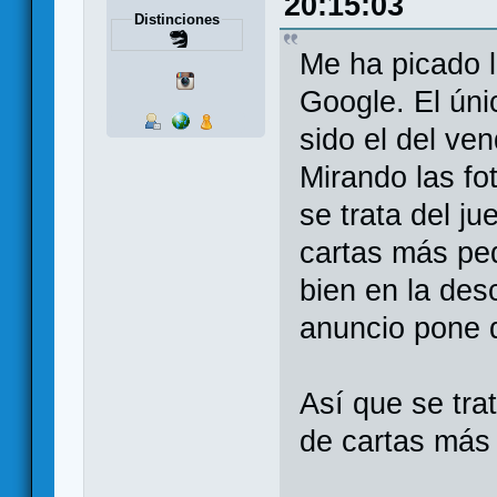
20:15:03
Distinciones
Me ha picado l
Google. El úni
sido el del ve
Mirando las fo
se trata del ju
cartas más peq
bien en la des
anuncio pone 
Así que se tra
de cartas más