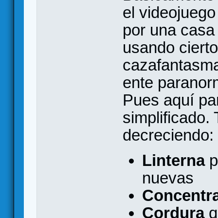
el videojuego
por una casa
usando cierto
cazafantasmas
ente paranorm
Pues aquí pa
simplificado.
decreciendo:
Linterna
p
nuevas
Concentr
Cordura
q