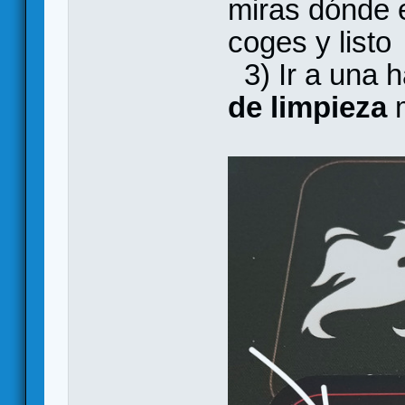
miras dónde e
coges y listo
3) Ir a una h
de limpieza
m