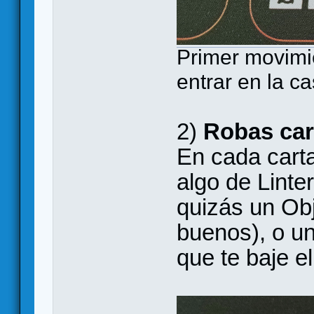
Primer movimie
entrar en la c
2)
Robas cart
En cada cart
algo de Linte
quizás un Obj
buenos), o un
que te baje e