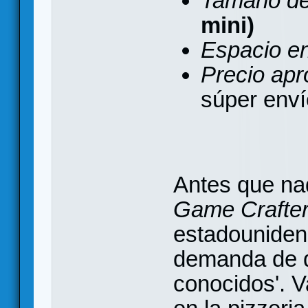
Tamaño de
mini)
Espacio e
Precio apr
súper enví
Antes que nad
Game Crafte
estadouniden
demanda de d
conocidos'. 