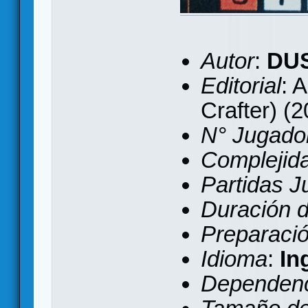
Autor
:
DU
Editorial
: 
Crafter) (
N° Jugado
Complejid
Partidas 
Duración d
Preparaci
Idioma
:
In
Dependenc