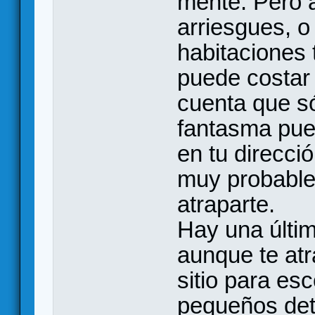
mente. Pero a
arriesgues, o 
habitaciones t
puede costar 
cuenta que só
fantasma pue
en tu direcci
muy probable 
atraparte.
Hay una últim
aunque te atra
sitio para es
pequeños deta