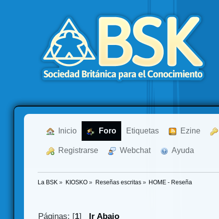
  Inicio
  Foro
Etiquetas
  Ezine
  Registrarse
  Webchat
  Ayuda
La BSK
»
KIOSKO
»
Reseñas escritas
»
HOME - Reseña
Páginas: [
1
]
Ir Abajo