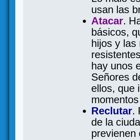
usan las b
Atacar
. H
básicos, q
hijos y la
resistente
hay unos e
Señores de
ellos, que
momentos
Reclutar
.
de la ciud
previenen 