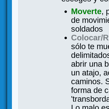
Moverte
, 
de movimie
soldados
Colocar/R
sólo te mu
delimitado
abrir una 
un atajo, 
caminos. S
forma de 
'transbord
Lo malo e