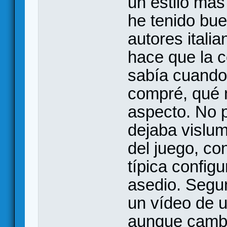
un estilo más
he tenido bu
autores itali
hace que la c
sabía cuando
compré, qué m
aspecto. No p
dejaba vislum
del juego, co
típica config
asedio. Segu
un vídeo de un
aunque cambi