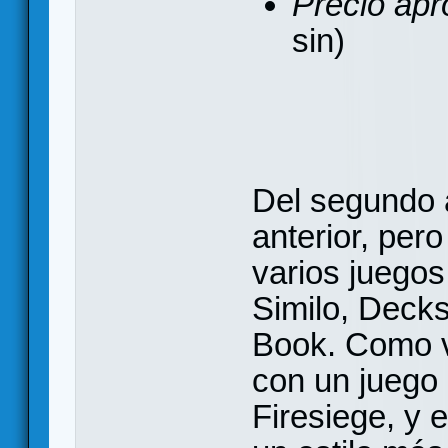
Precio apr
sin)
Del segundo 
anterior, per
varios juego
Similo, Deck
Book. Como v
con un juego
Firesiege, y 