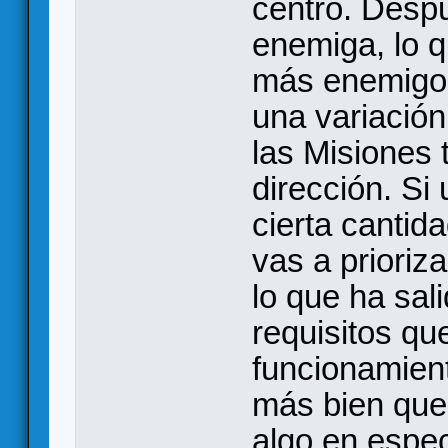
centro. Desp
enemiga, lo q
más enemigos
una variación 
las Misiones 
dirección. Si
cierta canti
vas a prioriza
lo que ha sal
requisitos qu
funcionamient
más bien que 
algo en espec