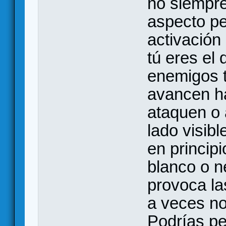
no siempre
aspecto pe
activación
tú eres el
enemigos t
avancen ha
ataquen o 
lado visibl
en princip
blanco o n
provoca la
a veces no
Podrías pe