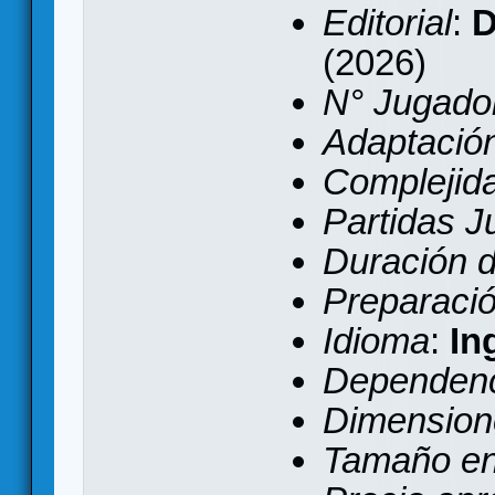
Editorial
:
D
(2026)
N° Jugado
Adaptación 
Complejid
Partidas 
Duración d
Preparaci
Idioma
:
In
Dependenc
Dimension
Tamaño e