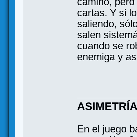
camino, pero
cartas. Y si 
saliendo, só
salen sistem
cuando se rob
enemiga y así
ASIMETRÍ
En el juego b