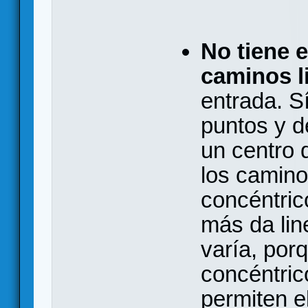
No tiene 
caminos l
entrada. S
puntos y d
un centro 
los camino
concéntric
más da lin
varía, por
concéntric
permiten e