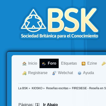
  Inicio
  Foro
Etiquetas
  Ezine
  Registrarse
  Webchat
  Ayuda
La BSK
»
KIOSKO
»
Reseñas escritas
»
FIRESIEGE - Reseña en Sol
Páginas: [
1
]
Ir Abajo