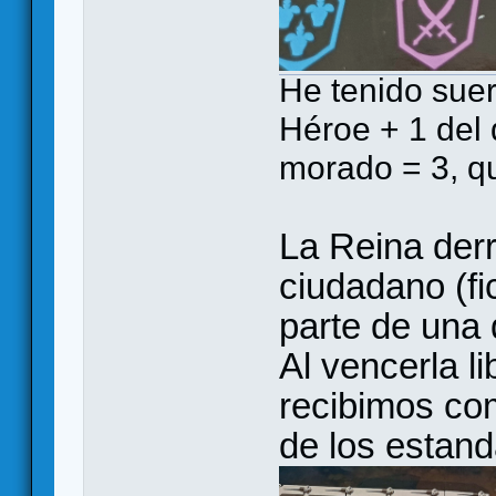
He tenido suer
Héroe + 1 del
morado = 3, qu
La Reina derr
ciudadano (fi
parte de una 
Al vencerla l
recibimos co
de los estand