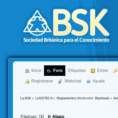
  Inicio
  Foro
Etiquetas
  Ezine
  Registrarse
  Webchat
  Ayuda
La BSK
»
LUDOTECA
»
Reglamentos
(Moderador:
Blacksad
) »
Ale
Páginas: [
1
]
Ir Abajo