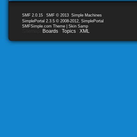
SMF 2.0.15
|
SMF © 2013
,
Simple Machines
SimplePortal 2.3.5 © 2008-2012, SimplePortal
SMFSimple.com Theme | Skin Samp
Sitemap:
Boards
|
Topics
|
XML